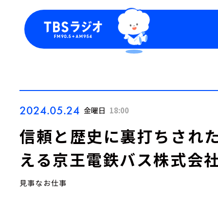
今日の番組表
トピッ
週間番組表
TBS
Podca
お知ら
2024.05.24
金曜日
18:00
信頼と歴史に裏打ちされた
える京王電鉄バス株式会
見事なお仕事