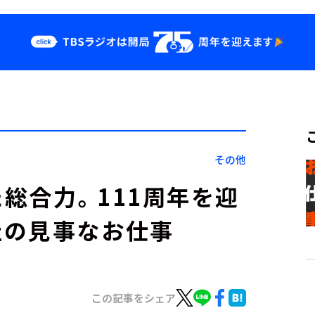
クス
イベント・グッ
ズ
st
YouTube
せ
会社情報
その他
総合力。111周年を迎
社の見事なお仕事
この記事をシェア