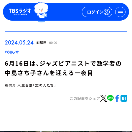
ログイン
マイページ
2024.05.24
金曜日
00:00
新規会員登録
ログイン
お知らせ
6月16日は、ジャズピアニストで数学者の
中島さち子さんを迎える一夜目
嶌信彦 人生百景「志の人たち」
この記事をシェア
今日の番組表
週間番組表
トピックス
TBS Podcast