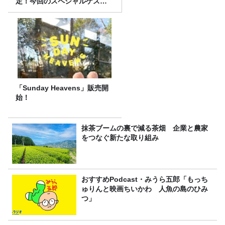
定！今回のスペシャルゲスト
は、タカアンドトシ！
「Sunday Heavens」販売開
始！
抹茶ブームの裏で減る茶畑 企業と農家
をつなぐ新たな取り組み
おすすめPodcast・みうら五郎「もっち
ゅりんと映画ちいかわ 人魚の島のひみ
つ」