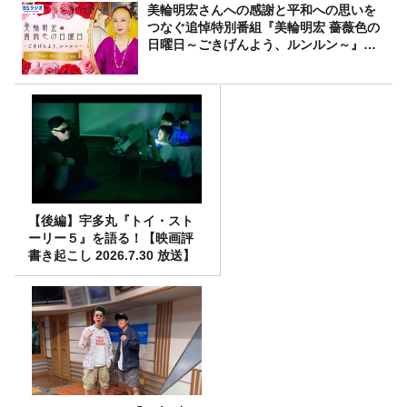
美輪明宏さんへの感謝と平和への思いを
つなぐ追悼特別番組『美輪明宏 薔薇色の
日曜日～ごきげんよう、ルンルン～』
8/9（日）16時放送
【後編】宇多丸『トイ・スト
ーリー５』を語る！【映画評
書き起こし 2026.7.30 放送】