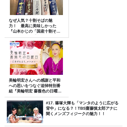
なぜ人気？十割そばの魅
力！ 最高に美味しかった
『山本かじの「国産十割そ
ば」』とは？【十割そば10種
食べ比べ】
美輪明宏さんへの感謝と平和
への思いをつなぐ追悼特別番
組『美輪明宏 薔薇色の日曜日
～ごきげんよう、ルンルン
～』8/9（日）16時放送
#17. 篠塚大輝も「マンタのように広がる
背中」になる？！TBS齋藤慎太郎アナに
聞くメンズフィジークの魅力！！