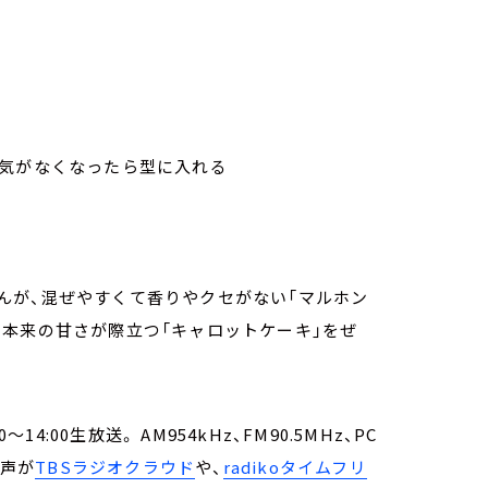
ぜ合わせる
混ぜて粉気がなくなったら型に入れる
んが、混ぜやすくて香りやクセがない「マルホン
本来の甘さが際立つ「キャロットケーキ」をぜ
:00生放送。 AM954kHz、FM90.5MHz、PC
音声が
TBSラジオクラウド
や、
radikoタイムフリ