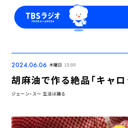
今日の番組表
トピッ
週間番組表
TBS
Podca
お知ら
2024.06.06
木曜日
15:00
胡麻油で作る絶品「キャロ
ジェーン・スー 生活は踊る