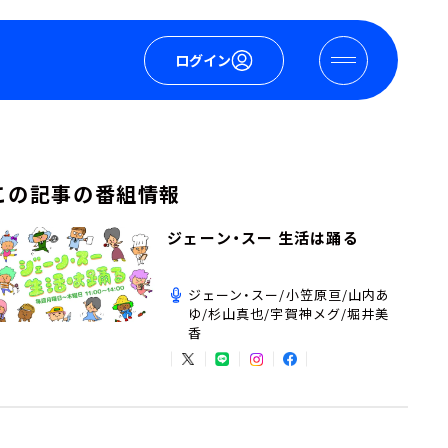
ログイン
この記事の番組情報
ジェーン・スー 生活は踊る
ジェーン・スー/小笠原亘/山内あ
ゆ/杉山真也/宇賀神メグ/堀井美
香