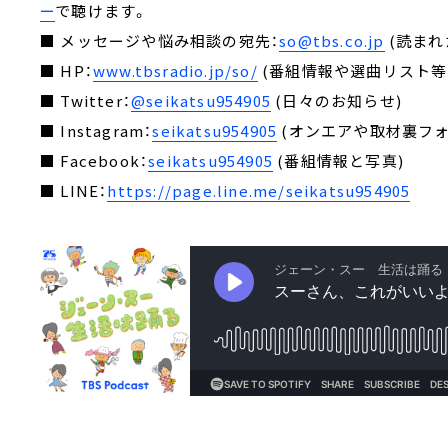
ー
で聴けます。
■ メッセージや悩み相談の宛先：
so@tbs.co.jp
(読まれ
■ HP：
www.tbsradio.jp/so/
(番組情報や選曲リスト等
■ Twitter：
@seikatsu954905
(日々のお知らせ)
■ Instagram：
seikatsu954905
(オンエアや取材裏フォ
■ Facebook：
seikatsu954905
(番組情報と写真)
■ LINE：
https://page.line.me/seikatsu954905