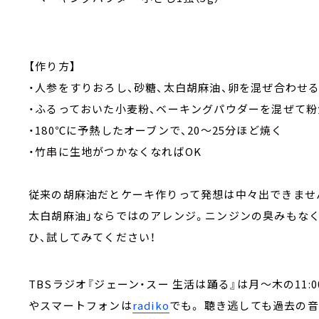
【作り方】
・人参をすりおろし、砂糖、太白胡麻油、卵を混
・ふるっておいた小麦粉、ベーキングパウダーを
・180℃に予熱したオーブンで、20～25分ほど焼く
・竹串に生地がつかなくなればOK
従来の胡麻油だとケーキ作りって発想は中々出できませ
太白胡麻油」ならではのアレンジ。ニンジンの臭みもなく
ひ、試してみてください！
TBSラジオ『ジェーン・スー 生活は踊る』は月～木の11:00～14
やスマートフォンは
radiko
でも。 聴き逃しても過去の