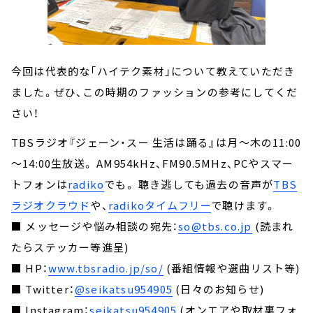
今回は代表的な「ハイテク素材」について教えていただき
ました。ぜひ、この時期のファッションの参考にしてくだ
さい！
TBSラジオ『ジェーン・スー 生活は踊る』は月～木の11:00
～14:00生放送。 AM954kHz、FM90.5MHz、PCやスマー
トフォンは
radiko
でも。 聴き逃しても過去の音声が
TBS
ラジオクラウド
や、
radikoタイムフリー
で聴けます。
■ メッセージや悩み相談の宛先：
so@tbs.co.jp
(読まれ
たらステッカー等進呈)
■ HP：
www.tbsradio.jp/so/
(番組情報や選曲リスト等)
■ Twitter：
@seikatsu954905
(日々のお知らせ)
■ Instagram：
seikatsu954905
(オンエアや取材裏フォ