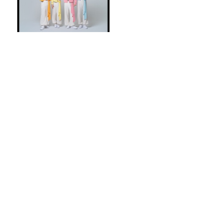
妄想散歩へ出発！サカイJr.が
愛を語る
【朗読のヒロバ 第93回】小泉八雲「お貞
の話」
おうちにいながらハワイ気分！ きざみに
んにくで簡単！本格！【ガーリックシュ
リンプ】 桃屋のかんたんレシピ
今週はみんな大好きメール回！