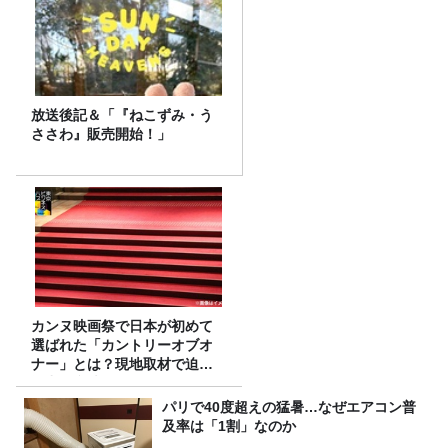
放送後記＆「『ねこずみ・う
ささわ』販売開始！」
カンヌ映画祭で日本が初めて
選ばれた「カントリーオブオ
ナー」とは？現地取材で迫る
選出の意味
パリで40度超えの猛暑…なぜエアコン普
及率は「1割」なのか