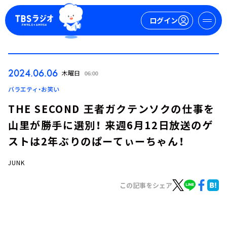
ログイン
マイページ
2024.06.06
木曜日
06:00
新規会員登録
ログイン
バラエティ・お笑い
THE SECOND 王者ガクテンソクの仕事を
山里が勝手に選別！ 来週6月12日放送のゲ
ストは2年ぶりのぱーてぃーちゃん！
JUNK
今日の番組表
この記事をシェア
週間番組表
トピックス
TBS Podcast