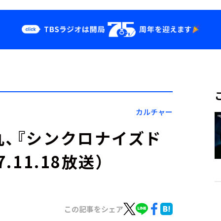
クス
イベント・グッ
ズ
st
YouTube
せ
会社情報
カルチャー
丸、『シンクロナイズド
.11.18放送）
この記事をシェア