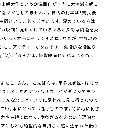
いま超大作というか注目作が本当に大渋滞を起こ
ないかもしれませんが。賛否の比率は「賛」、
褒
中間ということでございます。褒めている方は
バカ映画と見せかけていろいろと深刻な問題を扱
いいって本当にそうですよね。などが、主な褒め
がにリアリティーがなさすぎ」「悪役的な役回り
」
（笑）。「なんだよ、怪獣映画じゃねえじゃねえ
よたこ」さん。「こんばんは、宇多丸師匠。はじめ
きました。あのアン・ハサウェイがダメ女でモン
 そんな楽しげなノリに誘われて見に行ったので
面白い。私にとっては儲けものです。特に心に刺さ
暴力や束縛ではなく、従わざるをえない心理的な
リアともども絶望的な気持ちに追い込まれた後の