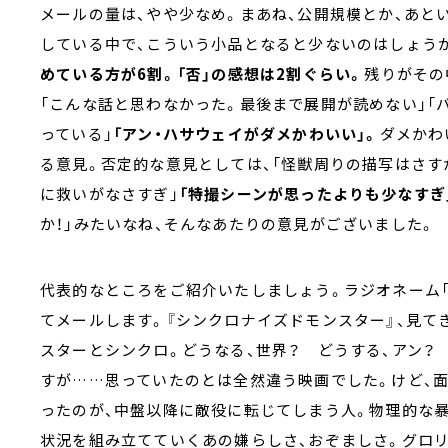
メールの量は、やや少なめ。まあね、公開規模とか、あと
している中で、こういう小品となると少ないのはしょうが
めている方が6割。「否」の感想は2割ぐらい。
残りがその
「こんな話と思わなかった。最後まで展開が読めない」「
っている」
「アン・ハサウェイがダメかわいい」。
ダメかわ
る意見。否定的な意見としては、「怪獣周りの描写はさす
に救いがなさすぎ」
「特撮シーンが思ったよりも少なすぎ
か！」みたいなね、そんなあたりの意見がございました。
代表的なところをご紹介いたしましょう。ラジオネーム「
てメールします。『シンクロナイズドモンスター』、見て
スターとシンクロ。どうなる、世界？ どうする、アン？
すが……思っていたのとは全然違う映画でした。けど、
ったのが、中盤以降に敵役に転じてしまう人。物理的な
状況を組み立てていくあの嫌らしさ、おぞましさ。グロ