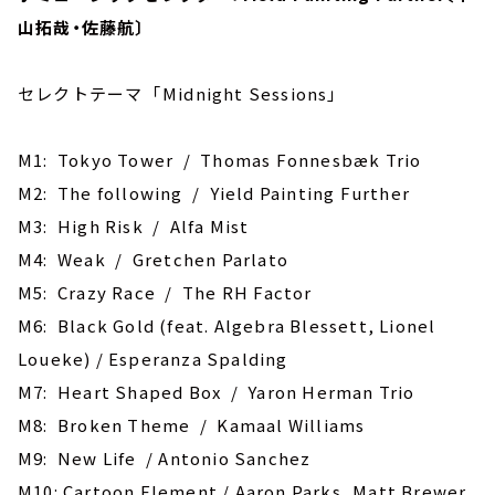
山拓哉・佐藤航〕
セレクトテーマ ｢Midnight Sessions｣
M1: ‎Tokyo Tower / Thomas Fonnesbæk Trio
M2: The following / Yield Painting Further
M3: High Risk / Alfa Mist
M4: Weak / Gretchen Parlato
M5: Crazy Race / The RH Factor
M6: Black Gold (feat. Algebra Blessett, Lionel
Loueke) / Esperanza Spalding
M7: Heart Shaped Box / Yaron Herman Trio
M8: Broken Theme / Kamaal Williams
M9: New Life / Antonio Sanchez
M10: Cartoon Element / Aaron Parks, Matt Brewer,