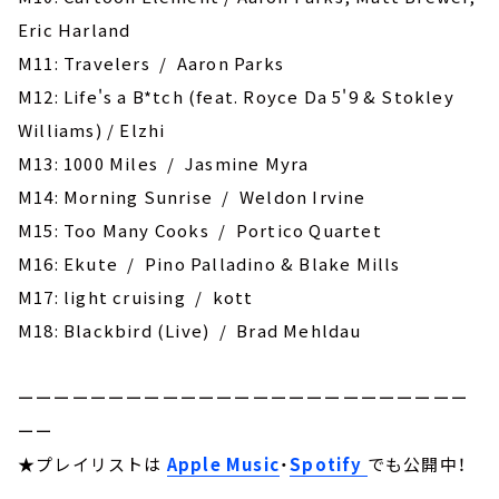
Eric Harland
M11: Travelers / Aaron Parks
M12: Life's a B*tch (feat. Royce Da 5'9 & Stokley
Williams) / Elzhi
M13: 1000 Miles / Jasmine Myra
M14: Morning Sunrise / Weldon Irvine
M15: Too Many Cooks / Portico Quartet
M16: Ekute / Pino Palladino & Blake Mills
M17: light cruising / kott
M18: Blackbird (Live) / Brad Mehldau
ーーーーーーーーーーーーーーーーーーーーーーーーー
ーー
★プレイリストは
Apple Music
・
Spotify
でも公開中！