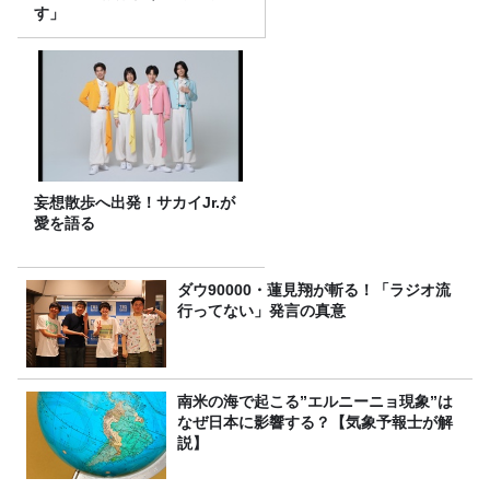
す」
妄想散歩へ出発！サカイJr.が
愛を語る
ダウ90000・蓮見翔が斬る！「ラジオ流
行ってない」発言の真意
南米の海で起こる”エルニーニョ現象”は
なぜ日本に影響する？【気象予報士が解
説】