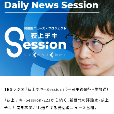
お知らせ
イベント・グッズ
YouTube
会社情報
TBSラジオ『荻上チキ・Session』（平日午後6時～生放送）
『荻上チキ・Session-22』から続く、新世代の評論家・荻上
チキと南部広美がお送りする発信型ニュース番組。