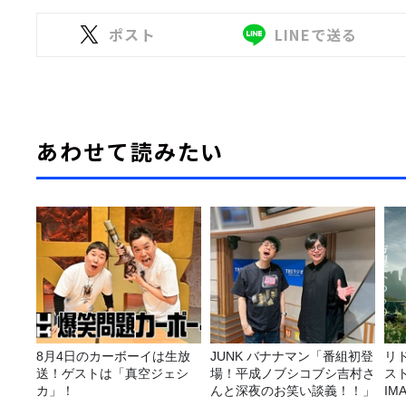
ポスト
LINEで送る
あわせて読みたい
8月4日のカーボーイは生放
JUNK バナナマン「番組初登
リ
送！ゲストは「真空ジェシ
場！平成ノブシコブシ吉村さ
ス
カ」！
んと深夜のお笑い談義！！」
I