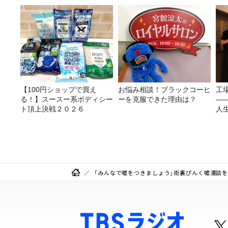
リ
【100円ショップで買え
お悩み相談！ブラックコーヒ
工
る！】スースー系ボディシー
ーを克服できた理由は？
—
ト頂上決戦２０２６
人
「みんなで嘘をつきましょう」街裏ぴんく嘘漫談を