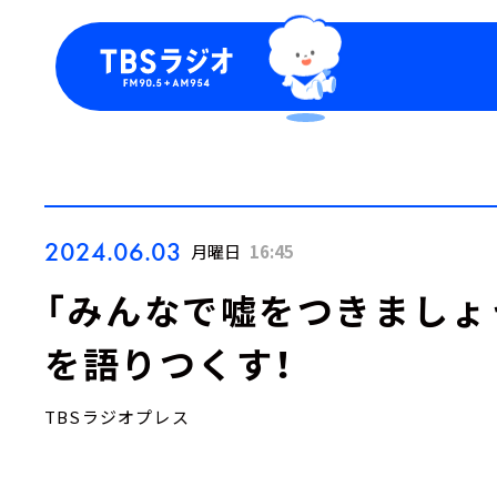
今日の番組表
トピッ
週間番組表
TBS
Podca
お知ら
2024.06.03
月曜日
16:45
「みんなで嘘をつきましょ
を語りつくす！
TBSラジオプレス