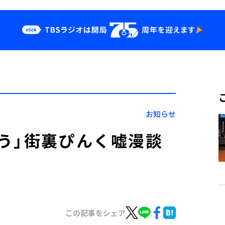
クス
イベント・グッ
ズ
st
YouTube
せ
会社情報
お知らせ
う」街裏ぴんく嘘漫談
この記事をシェア