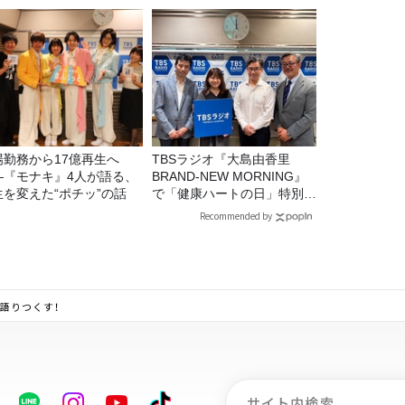
スナー60名をご招待！
場勤務から17億再生へ
TBSラジオ『大島由香里
—『モナキ』4人が語る、
BRAND-NEW MORNING』
生を変えた“ポチッ”の話
で「健康ハートの日」特別企
画を8/10（月）に放送
Recommended by
語りつくす！