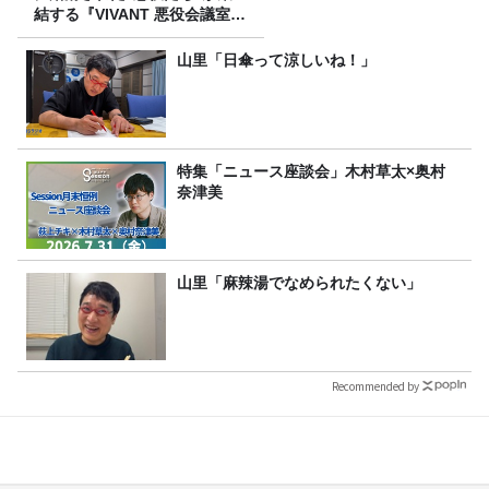
結する『VIVANT 悪役会議室』
7/26(日)23時スタート！
山里「日傘って涼しいね！」
特集「ニュース座談会」木村草太×奥村
奈津美
山里「麻辣湯でなめられたくない」
Recommended by