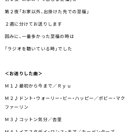
第２夜「お家以外、出掛けた先での至福」
２週に分けてお送りします
因みに、一番多かった至福の時は
「ラジオを聴いている時」でした
＜お送りした曲＞
Ｍ１♪最初から今まで／Ｒｙｕ
Ｍ２♪ドント・ウォーリー・ビー・ハッピー／ボビー・マク
ファーリン
Ｍ３♪コットン気分／杏里
Ｍ４♪イエスタデイ・ワンス・モア／カーペンターズ