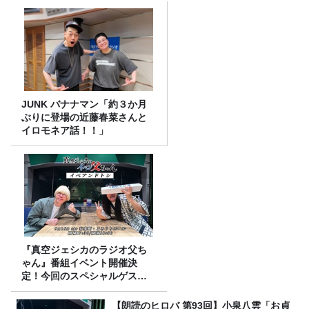
JUNK バナナマン「約３か月
ぶりに登場の近藤春菜さんと
イロモネア話！！」
『真空ジェシカのラジオ父ち
ゃん』番組イベント開催決
定！今回のスペシャルゲスト
は、タカアンドトシ！
【朗読のヒロバ 第93回】小泉八雲「お貞