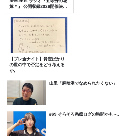
presents ラジオ『五等分の花
嫁＊』 公開収録2026開催決
定！
【プレ金ナイト】肯定ばかり
の世の中で否定をどう考える
か。
山里「麻辣湯でなめられたくない」
#69 そろそろ愚痴ログの時間かも～。