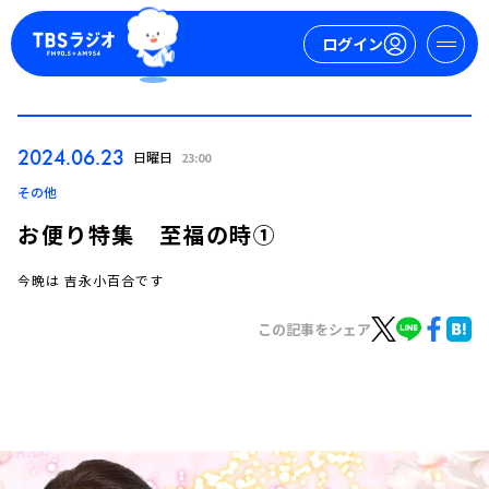
ログイン
マイページ
2024.06.23
日曜日
23:00
新規会員登録
ログイン
その他
お便り特集 至福の時①
今晩は 吉永小百合です
この記事をシェア
今日の番組表
週間番組表
トピックス
TBS Podcast