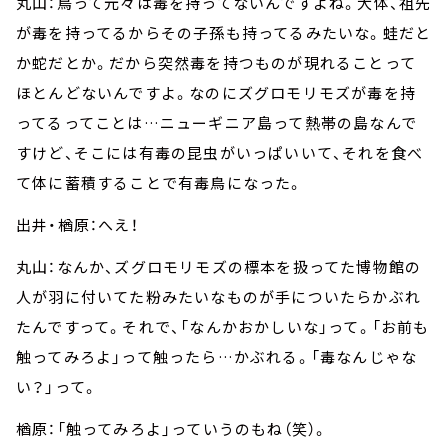
丸山：鳥って元々は毒を持ってないんですよね。大体、祖先
が毒を持ってるからその子孫も持ってるみたいな。蛙だと
か蛇だとか。だから突然毒を持つものが現れることって
ほとんどないんですよ。なのにズグロモリモズが毒を持
ってるってことは…ニューギニア島って熱帯の島なんで
すけど、そこには有毒の昆虫がいっぱいいて、それを食べ
て体に蓄積することで有毒鳥になった。
出井・楢原：へえ！
丸山：なんか、ズグロモリモズの標本を扱ってた博物館の
人が羽に付いてた粉みたいなものが手についたらかぶれ
たんですって。それで、「なんかおかしいな」って。「お前も
触ってみろよ」って触ったら…かぶれる。「毒なんじゃな
い？」って。
楢原：「触ってみろよ」っていうのもね（笑）。