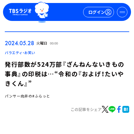
ログイン
マイページ
2024.05.28
火曜日
00:00
新規会員登録
ログイン
バラエティ・お笑い
発行部数が524万部『ざんねんないきもの
事典』の印税は…“令和の『およげ！たいや
きくん』”
パンサー向井の#ふらっと
今日の番組表
この記事をシェア
週間番組表
トピックス
TBS Podcast