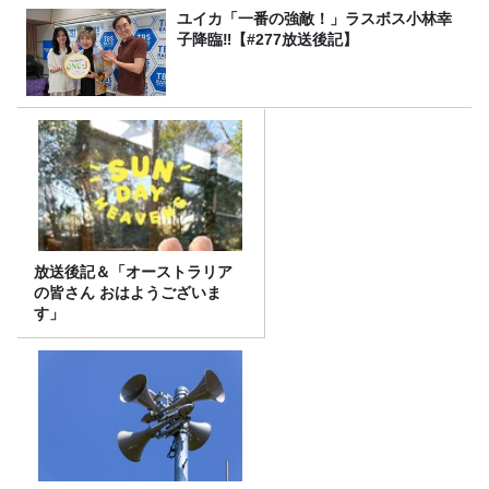
ユイカ「一番の強敵！」ラスボス小林幸
子降臨‼【#277放送後記】
放送後記＆「オーストラリア
の皆さん おはようございま
す」