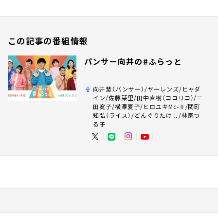
この記事の番組情報
パンサー向井の#ふらっと
向井慧（パンサー）/ヤーレンズ/ヒャダ
イン/佐藤栞里/田中直樹（ココリコ）/三
田寛子/横澤夏子/ヒロユキMc-Ⅱ/関町
知弘（ライス）/どんぐりたけし/林家つ
る子