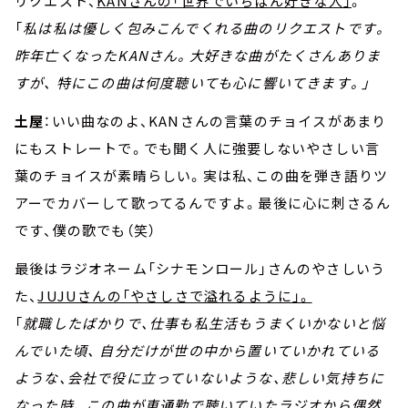
リクエスト、
KANさんの「世界でいちばん好きな人」
。
「
私は私は優しく包みこんでくれる曲のリクエストです。
昨年亡くなったKANさん。大好きな曲がたくさんありま
すが、 特にこの曲は何度聴いても心に響いてきます。」
土屋
：いい曲なのよ、KANさんの言葉のチョイスがあまり
にもストレートで。でも聞く人に強要しないやさしい言
葉のチョイスが素晴らしい。実は私、この曲を弾き語りツ
アーでカバーして歌ってるんですよ。最後に心に刺さるん
です、僕の歌でも（笑）
最後はラジオネーム「シナモンロール」さんのやさしいう
た、
JUJUさんの「やさしさで溢れるように」。
「
就職したばかりで、仕事も私生活もうまくいかないと悩
んでいた頃、 自分だけが世の中から置いていかれている
ような、会社で役に立っていないような、悲しい気持ちに
なった時、 この曲が車通勤で聴いていたラジオから偶然