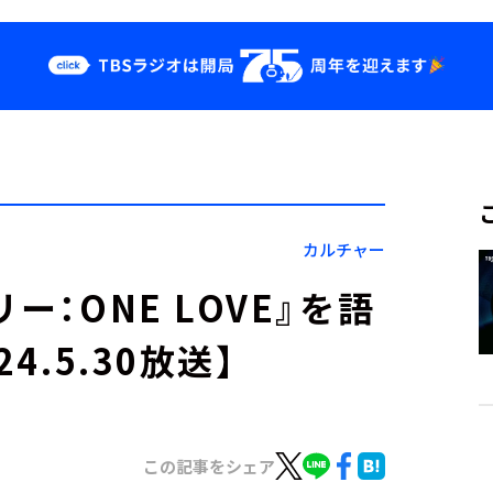
クス
イベント・グッ
ズ
st
YouTube
せ
会社情報
カルチャー
ー：ONE LOVE』を語
4.5.30放送】
この記事をシェア