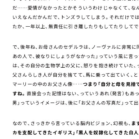
だ……愛情がなかったとかそういうわけじゃなくて、な
いえなんだかんだで、トンズラしてしまう。それだけでは
たか、一年以上、無責任に引き離したりもしてたりしてで
で、後年ね、お母さんのセデルラは、ノーヴァルに非常に
あの人で、彼なりにしょうがなかった」っていう風に言っ
は、その自分の生物学上の父に、怒りを抱き続けていた、
父さんらしき人が自分を捨てて、馬に乗って出ていく、と
マーリーの中のお父さん像……
つまり「自分と母を見捨
すね。
直接会った記憶はない、っていうあれ（発言）もあ
男」っていうイメージは、後に「お父さんの写真だ」って
なので、さっきから言っている脳内ビジョン、幻視も、
ま
カを支配してきたイギリス」「黒人を奴隷化してきた白人