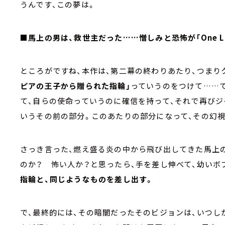
うんです、この夢は。
■馬上の男は、救世主だった……憎しみと恐怖が「One L
ところがですね、本作は、第二幕の終わりあたり、つまり
ピアの王子から贈られた指輪」
っていうのをつけて……
て、自らの使命っていうのに確信を持って、それで再びジ
いうその前の部分。このあたりの部分になって、その幻視
さっき言った、燃え盛る炎の中から飛び出してきた馬上
のか？ 怖い人か？と思ったら、手を差し伸べて、幼いボ
指輪と、同じようなものを差し出す。
で、最終的には、その暗闇だったそのビジョンは、いつ