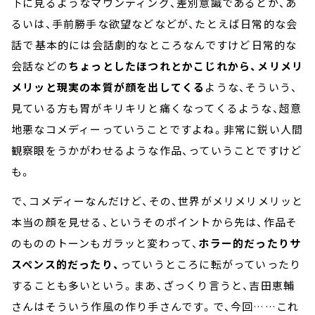
下に見るようなマウンティング、差別意識であるとか、あ
るいは、手前勝手な欲望などなどが、たとえば日常的な会
話で――基本的には会話劇的なところなんですけど――日常的な
会話などの
ちょっとしたほつれとかこじれから、メリメリ
メリッと現実の本質が顔を出してくる
ような、そういう、
見ている方も胃がキリキリと痛くなってくるような、超意
地悪なコメディーっていうことですよね。非常に鋭い人間
観察眼をうかがわせるような作品、っていうことですけど
も。
で、コメディーなんだけど、その、世界がメリメリメリッと
本当の顔を見せる、というそのポイントから先は、作品そ
のもののトーンもガラッと変わって、
ホラー的だったりサ
スペンス的だったり、
っていうところに転がっていったり
することも多いという。まあ、ざっくり言うと、吉田恵輔
さんはそういう作風の作り手さんです。で、今回……これ