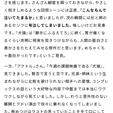
さを感じます。さんざん観客を殴っておきながら、やさし
く抱きしめるような回想シーンには正直、
『こんなもんで
泣いてたまるか』
と思いましたが、次の瞬間には兄と姉の
あるセリフに
号泣してしまいました。
悔しいけどお見事
です。『犬猿』は『勝手にふるえてろ』に続く、胃が痛くな
るぐらい克明に現実を突きつけながらも、人間の面白さと
愚かさをたたえてみせる傑作だと思います。めちゃくち
ゃ面白かったです」というご意見。
一方、「アクトル」さん。「今週の課題映画である『犬猿』、
見てきました。賛否で言うと否です。兄弟・姉妹という生
まれながらに比較を避けられない相手への愛憎、コンプレ
ックスの話という大好物な内容で中盤までは本当にワク
ワクしながら見ていました。しかし、わりと意外性のない
展開とクドい演出で徐々に乗れなくなってしまいまし
た。極めつけはラストの思っていたことを全て口にして