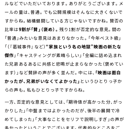
ルなどでいただいております。ありがとうございます。メ
ールの量は、普通。でも公開規模はそんなに大きくないで
すからね。結構健闘している方じゃないですかね。賛否の
比率は
9割が「賛」（褒め）。
残り1割が否定的な意見。間の
「普通」みたいな意見はあまりなかった。「今年ベスト級」
「（『葛城事件』など）
“家族という名の地獄”映画の新たな
傑作
」「キャスティングが素晴らしい」「全編に詰め込まれ
た兄弟あるあるに共感と悲鳴が止まらなかった（褒めてい
ます）」など賛辞の声が多く並んだ。中には、
「映画は面白
かったが、兄弟がいなくてよかった」
というひとりっ子か
らの声も。私もひとりっ子ですからね。
一方、否定的な意見としては、「期待値が高かった分、がっ
かりした」「中盤まではよかったのだが、後半の展開で冷
めてしまった」「大事なことをセリフで説明しすぎ」の声が
多かったということでございます。代表的なところをご