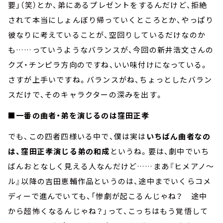
要」（笑）とか、弟にあるプレゼントをするんだけど、拒絶
されて本当にしょんぼり帰っていくところとか、やっぱり
彼なりに考えていることが、空回りしているだけなのか
も……っていうようなバランスが、今回の新井浩文さんの
クズ・チンピラ方向のですね、いい味付けになっている。
さすが上手いですね。バランスがね、ちょっとしたバラン
スだけで、そのキャラクターの深みを出す。
■一番の曲者・弟を演じるのは窪田正孝
でも、この四者四様いる中で、僕は実は
いちばん曲者なの
は、窪田正孝演じる弟の和成
というね。要は、劇中でいち
ばんおとなしく見える人なんだけど……まあ『ヒメアノ～
ル』以降の吉田恵輔作品というのは、途中までいくらコメ
ディーで進んでいても、「惨劇が起こるんじゃね？ 途中
から超怖くなるんじゃね？」って、こっちはもう覚悟して