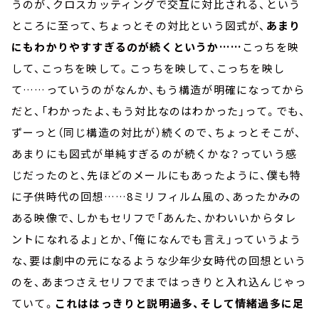
うのが、クロスカッティングで交互に対比される、という
ところに至って、ちょっとその対比という図式が、
あまり
にもわかりやすすぎるのが続くというか……
こっちを映
して、こっちを映して。こっちを映して、こっちを映し
て……っていうのがなんか、もう構造が明確になってから
だと、「わかったよ、もう対比なのはわかった」って。でも、
ずーっと（同じ構造の対比が）続くので、ちょっとそこが、
あまりにも図式が単純すぎるのが続くかな？っていう感
じだったのと、先ほどのメールにもあったように、僕も特
に子供時代の回想……8ミリフィルム風の、あったかみの
ある映像で、しかもセリフで「あんた、かわいいからタレ
ントになれるよ」とか、「俺になんでも言え」っていうよう
な、要は劇中の元になるような少年少女時代の回想という
のを、あまつさえセリフでまではっきりと入れ込んじゃっ
ていて。
これははっきりと説明過多、そして情緒過多に足