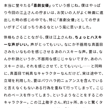
本当に堂々たる
「喜劇女優」
っていう感じね。僕はやっぱ
り今回の江上さんの佇まいは、お笑いの人がよく映画に進
出した時の感じの中でも、特に「喜劇女優」としての佇ま
いがすごくばっちりあるなという風に思いました。
体格もさることながら、僕は江上さんね、
ちょっとハスキ
ーな声がいい。
声がとってもいい。なにか不器用な真面目
さみたいなものを感じさせるあのハスキーな声。要は、な
んか朴訥というか、不器用な感じじゃないですか、あのハ
スキーさは。それを感じさせて、とてもいいし……と同時
に、真面目で純真なキャラクターなんだけど、実は途中で、
立場を利用した、要はパワハラ的ニュアンスを含んでいる
と言えなくもないある行為を重ねて行ってしまって。こじ
れのベースを作ってしまう、というようなことをするこの
キャラクター。この江上敬子さん、約2ヶ所、あっと驚くタ