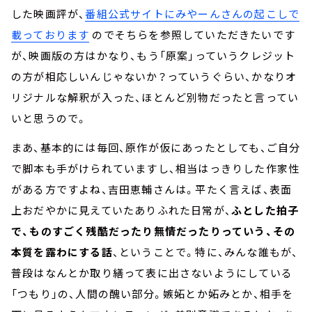
した映画評が、
番組公式サイトにみやーんさんの起こしで
載っております
のでそちらを参照していただきたいです
が、映画版の方はかなり、もう「原案」っていうクレジット
の方が相応しいんじゃないか？っていうぐらい、かなりオ
リジナルな解釈が入った、ほとんど別物だったと言ってい
いと思うので。
まあ、基本的には毎回、原作が仮にあったとしても、ご自分
で脚本も手がけられていますし、相当はっきりした作家性
がある方ですよね、吉田恵輔さんは。平たく言えば、表面
上おだやかに見えていたありふれた日常が、
ふとした拍子
で、ものすごく残酷だったり無情だったりっていう、その
本質を露わにする話
、ということで。特に、みんな誰もが、
普段はなんとか取り繕って表に出さないようにしている
「つもり」の、人間の醜い部分。嫉妬とか妬みとか、相手を