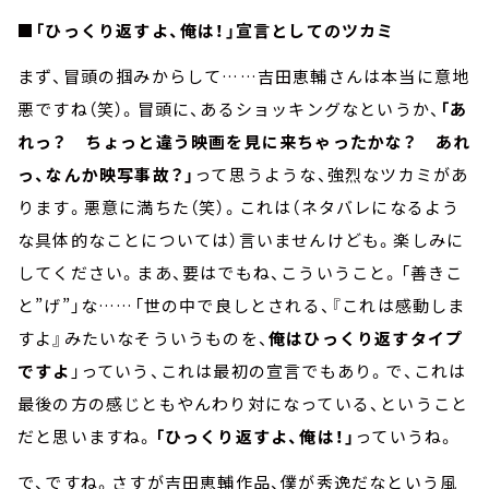
■「ひっくり返すよ、俺は！」宣言としてのツカミ
まず、冒頭の掴みからして……吉田恵輔さんは本当に意地
悪ですね（笑）。冒頭に、あるショッキングなというか、
「あ
れっ？ ちょっと違う映画を見に来ちゃったかな？ あれ
っ、なんか映写事故？」
って思うような、強烈なツカミがあ
ります。悪意に満ちた（笑）。これは（ネタバレになるよう
な具体的なことについては）言いませんけども。楽しみに
してください。まあ、要はでもね、こういうこと。「善きこ
と”げ”」な……「世の中で良しとされる、『これは感動しま
すよ』みたいなそういうものを、
俺はひっくり返すタイプ
ですよ
」っていう、これは最初の宣言でもあり。で、これは
最後の方の感じともやんわり対になっている、ということ
だと思いますね。
「ひっくり返すよ、俺は！」
っていうね。
で、ですね。さすが吉田恵輔作品、僕が秀逸だなという風