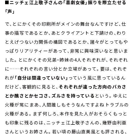
■ニッチェ江上敬子さんの「喜劇女優」振りを際立たせる
「声」
で、とにかくその印刷所がメインの舞台なんですけど、仕
事の描写であるとか、あとクライアントと下請けの、わり
とえげつない力関係の構図であるとか、諸々がとってもや
っぱりリアリティーがあって、非常に興味深いなと思いま
した。とにかくその兄弟・姉妹の4人それぞれが、それぞれ
に……それぞれの言い分とか立場があって。要は、それぞ
れが
「自分は間違っていない」
っていう風に思っているん
だけど、客観的に見ると、
それぞれが違った方向のバカさ
とか醜さとかセコさ、ズルさを持っている
という。ゆえに
火種が常に――まあ、人間誰しもそうなんですよね――トラブルの
火種がある。まず何しろ、本作を見た人がおそらくもっと
も印象に残るのは、ニッチェ江上敬子さんの、幾野由利亜
さんというお姉さん。若い頃の藤山直美風とも評される、