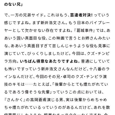
のない兄」
で、一方の兄弟サイド。これはもう、
芸達者対決！
っていう
感じですよね。まず新井浩文さん。もう日本のバイプレー
ヤーとして欠かせない存在ですよね。『葛城事件』では、あ
あいう固い真面目な役、この映画で言うとお姉さんみたい
な、ああいう真面目すぎて苦しんじゃうような役も見事に
演じていて、びっくりしましたけど。今回は、クズ・チンピ
ラ方向。
いちばん得意なあたりですよね
。普通にしていて
も怖いですっていう新井浩文さんなんだけど、十八番のラ
インなんだけど、今回のその兄・卓司のクズ・チンピラ演
技のキモは……たとえば、「後輩からとても煙たがれてい
るであろう偉そうな先輩」っていうこの点においては、
『さんかく』の高岡蒼甫演じる男、実は後輩からめちゃめ
ちゃ煙たがれているっていうのがあるんだけど、あれを数
倍悪質にしたような、粗暴なキャラクターなんですね、今