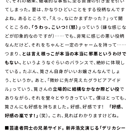
で、それの結果、破壊的な事態に至る直接の引き金を引い
てしまった。要は、かなりひどいことをする役柄なんです
よね。あるところで、「えっ、なにかまずかった？」って聞
くところの、
「うわっ、こいつ！（怒）」
っていう（嫌な感じな
どが印象的なのですが）……でも、非常に感じの悪い役柄
なんだけど、それをちゃんと一定のチャームを持って……
つまり、
とは言え根っこが本当の本当に邪悪というわけで
もない、
というようなぐらいのバランスで、絶妙に体現し
ている。たぶん、筧さん自身がいいお嬢さんなんでしょ
う、というか。あと、「微妙に先が見えたグラビアアイド
ル」っていう、筧さんの
立場的に結構なかなか際どい役
で
ありながら、それを堂々とやりきっていて。僕はとっても、
筧さんにも好感を持ちました。好感、好感です！
「好感、
好感の嵐です！」
（笑）。これ、見ればわかりますけどね。
■芸達者同士の兄弟サイド。新井浩文演じる「デリカシー