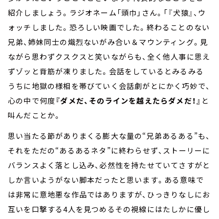
紹介しましょう。ラジオネーム「頭巾」さん。「『犬猿』、ウ
ォッチしました。恐ろしい映画でした。終わることのない
兄弟、姉妹同士の熾烈ないがみ合い＆マウンティング。見
ながら思わずクスクスと笑いながらも、全く他人事に思え
ずゾッと背筋が凍りました。会話をしているとみるみる
うちに地獄の様相を帯びていく会話劇がとにかく巧妙で、
心の中で何度
『ダメだ、そのラインを越えたらダメだ！』
と
叫んだことか。
思い当たる節がありまくる膨大な量の“兄弟あるある”も、
それをただの“あるあるネタ”に終わらせず、ストーリーに
バランスよく落とし込み、必然性を持たせていてさすがと
しか言いようがない脚本だったと思います。ある意味で
は非常に意地悪な作品ではありますが、ひっきりなしにお
互いを口撃する4人を見つめるその視線にはたしかに優し