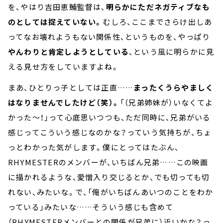
を、やはり吉田恵輔監督は、
明らかにただネガティブなも
のとしては捉えていない。
むしろ、ここまでさらけ出しあ
ってなお壊れようもない関係性、というものを、やっぱり
やんわりと肯定しようとしている
、という風に明らかに見
える見せ方をしていますよね。
まあ、ひとりっ子としては正直……
まったくうらやましく
はなりませんでしたけど（笑）。
「（兄弟姉妹が）いなくてよ
かった～！」って心底思いつつも、ただ同時に、兄弟がいる
感じってこういう感じなのかな？っていう気持ちが、ちょ
っとわかった気がします。僕にとってはたぶん、
RHYMESTERのメンバーが、いちばん兄弟……この映画
に描かれるような、愛憎入り交じるとか、でも切っても切
れない、みたいな。で、「俺がいちばんあいつのことをわか
っている」みたいな……そういう感じも含めて
（RHYMESTERメンバーとの関係が兄弟に）近いかな？っ