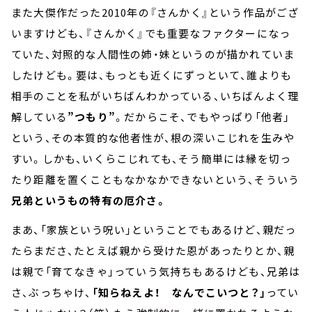
また大傑作だった2010年の『さんかく』という作品がござ
いますけども、『さんかく』でも重要なファクターになっ
ていた、対照的な人間性の姉・妹というのが描かれていま
したけども。要は、もっとも近くにずっといて、誰よりも
相手のことを私がいちばんわかっている、いちばんよく理
解している
”つもり”
。だからこそ、でもやっぱり「他者」
という、その本質的な他者性が、根の深いこじれを生みや
すい。しかも、いくらこじれても、そう簡単には縁を切っ
たり距離を置くこともなかなかできないという、そういう
兄弟というもの特有の厄介さ。
まあ、「家族という呪い」ということでもあるけど、親だっ
たらまださ、たとえば親から受けた恩があったりとか、親
は親で「育てなきゃ」っていう気持ちもあるけども、兄弟は
さ、ぶっちゃけ、
「知らねえよ！ なんでこいつと？」
ってい