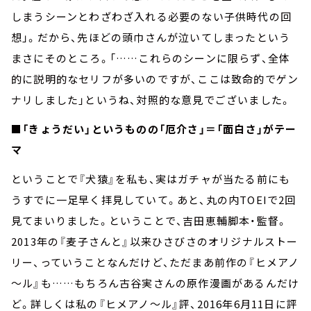
しまうシーンとわざわざ入れる必要のない子供時代の回
想」。だから、先ほどの頭巾さんが泣いてしまったという
まさにそのところ。「……これらのシーンに限らず、全体
的に説明的なセリフが多いのですが、ここは致命的でゲン
ナリしました」というね、対照的な意見でございました。
■「きょうだい」というものの「厄介さ」＝「面白さ」がテー
マ
ということで『犬猿』を私も、実はガチャが当たる前にも
うすでに一足早く拝見していて。あと、丸の内TOEIで2回
見てまいりました。ということで、吉田恵輔脚本・監督。
2013年の『麦子さんと』以来ひさびさのオリジナルストー
リー、っていうことなんだけど、ただまあ前作の『ヒメアノ
～ル』も……もちろん古谷実さんの原作漫画があるんだけ
ど。詳しくは私の『ヒメアノ～ル』評、2016年6月11日に評