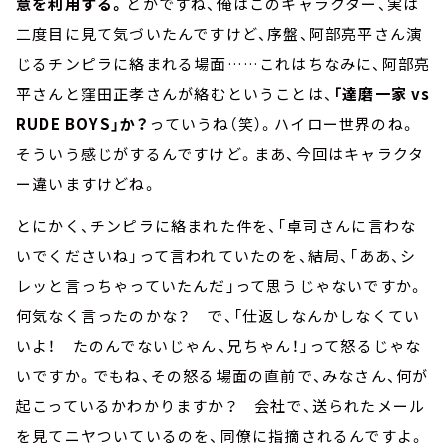
意を利用する。
とかですね、俺はこのキャラクター、実は
二度目に見て気づいたんですけど、序盤、阿部亮平さん演
じるチンピラに絡まれる場面……これはちなみに、阿部亮
平さんと窪田正孝さんが絡むということは、
「達磨一家 vs
RUDE BOYS」か？
っていうね（笑）。ハイロー世界のね。
そういう感じがするんですけど。まあ、今回はキャラクタ
ー違いますけどね。
とにかく、チンピラに絡まれた件を、「卓司さんに言わな
いでくださいね」って言われていたのを、結局、「ああ、シ
レッと言っちゃっていたんだ」って思うじゃないですか。
何気なく言ったのかな？ で、「仕返しなんかしなくてい
いよ！ たのんでないじゃん、兄ちゃん！」って怒るじゃな
いですか。でもね、その怒る場面の直前で、みなさん、何が
起こっているかわかりますか？ 会社で、送られたメール
を見てニヤついているのを、同僚に指摘されるんですよ。