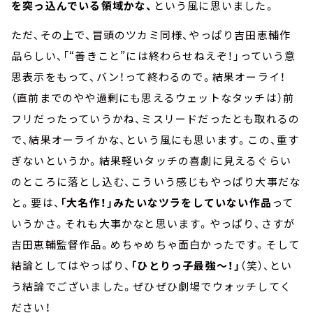
を突っ込んでいる領域かな、
という風に思いました。
ただ、その上で、冒頭のツカミ同様、やっぱり吉田恵輔作
品らしい、「“善きこと”には終わらせねえぞ！」っていう意
思表示をもって、バン！って終わるので。結果オーライ！
（直前までのやや過剰にも思えるウェットなタッチは）前
フリだったっていうかね、ミスリードだったとも取れるの
で、結果オーライかな、という風にも思います。この、重す
ぎないというか。結果軽いタッチの喜劇に見えるぐらい
のところに落とし込む、こういう感じもやっぱり大事だな
と。要は、
「大名作！」みたいなツラをしていない作品
って
いうかさ。それも大事かなと思います。やっぱり、さすが
吉田恵輔監督作品。めちゃめちゃ面白かったです。そして
結論としてはやっぱり、
「ひとりっ子最強～！」
（笑）、とい
う結論でございました。ぜひぜひ劇場でウォッチしてく
ださい！