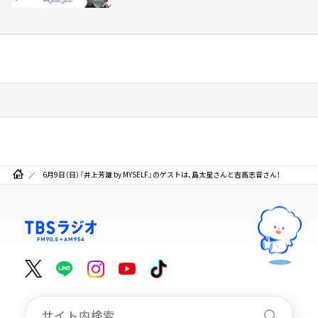
6月9日（日）『井上芳雄 by MYSELF』のゲストは、島太星さんと吉高志音さん！