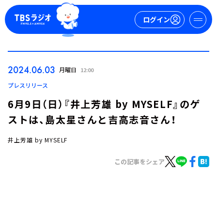
ログイン
マイページ
2024.06.03
月曜日
12:00
新規会員登録
ログイン
プレスリリース
6月9日（日）『井上芳雄 by MYSELF』のゲ
ストは、島太星さんと吉高志音さん！
井上芳雄 by MYSELF
この記事をシェア
今日の番組表
週間番組表
トピックス
TBS Podcast