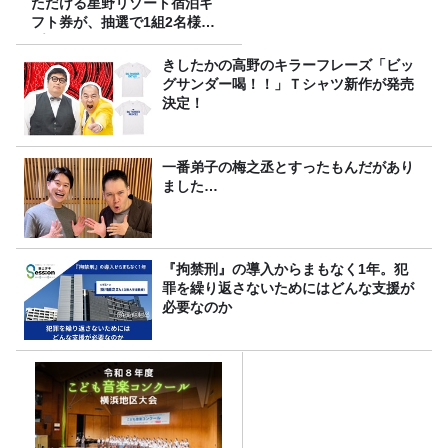
ただける星野リゾート宿泊ギ
フト券が、抽選で1組2名様に
プレゼント！
きしたかの高野のキラーフレーズ「ビッ
グサンダー喝！！」Ｔシャツ新作が発売
決定！
一番弟子の梅之丞とすったもんだがあり
ました…
『拘禁刑』の導入からまもなく1年。犯
罪を繰り返さないためにはどんな支援が
必要なのか