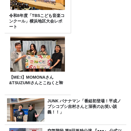
令和8年度「TBSこども音楽コ
ンクール」横浜地区大会レポ
ート
【ME:I】MOMONAさん
&TSUZUMIさんとこねくと🌺
JUNK バナナマン「番組初登場！平成ノ
ブシコブシ吉村さんと深夜のお笑い談
義！！」
空気階段 第9回単独公演 『●●●』 公式ツ