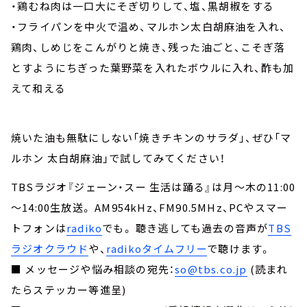
・鶏むね肉は一口大にそぎ切りして、塩、黒胡椒をする
・フライパンを中火で温め、マルホン太白胡麻油を入れ、
鶏肉、しめじをこんがりと焼き、残った油ごと、こそぎ落
とすようにちぎった葉野菜を入れたボウルに入れ、酢も加
えて和える
焼いた油も無駄にしない「焼きチキンのサラダ」、ぜひ「マ
ルホン 太白胡麻油」で試してみてください！
TBSラジオ『ジェーン・スー 生活は踊る』は月～木の11:00
～14:00生放送。 AM954kHz、FM90.5MHz、PCやスマー
トフォンは
radiko
でも。 聴き逃しても過去の音声が
TBS
ラジオクラウド
や、
radikoタイムフリー
で聴けます。
■ メッセージや悩み相談の宛先：
so@tbs.co.jp
(読まれ
たらステッカー等進呈)