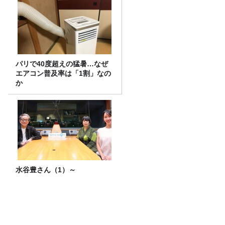
パリで40度超えの猛暑…なぜ
エアコン普及率は「1割」なの
か
水谷豊さん（1）～
テレビとラジオが直結！乃木に粛清され
た“悪役たち”が集結する『VIVANT 悪役