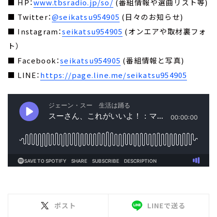
■ HP：
www.tbsradio.jp/so/
(番組情報や選曲リスト等)
■ Twitter：
@seikatsu954905
(日々のお知らせ)
■ Instagram：
seikatsu954905
(オンエアや取材裏フォ
ト）
■ Facebook：
seikatsu954905
(番組情報と写真)
■ LINE：
https://page.line.me/seikatsu954905
ポスト
LINEで送る