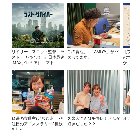
リドリー・スコット監督『ラ
この番組、「TAMIYA」がバ
【
スト・サバイバー』日本最速
ズってます。
の
IMAXプレミアに、アトロク
か
リスナー60名をご招待！
猛暑の救世主は“飲む氷”！今
久米宏さんは平野レミさんが
オ
注目のアイススラリー5種飲
好きだった？？
み比べ