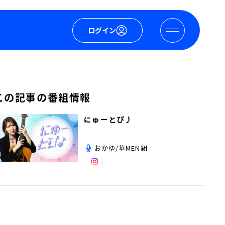
ログイン
この記事の番組情報
にゅーとぴ♪
おかゆ/華MEN組