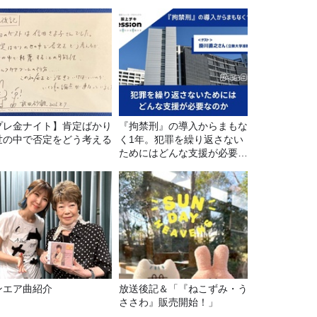
プレ金ナイト】肯定ばかり
『拘禁刑』の導入からまもな
世の中で否定をどう考える
く1年。犯罪を繰り返さない
。
ためにはどんな支援が必要な
のか
ンエア曲紹介
放送後記＆「『ねこずみ・う
ささわ』販売開始！」