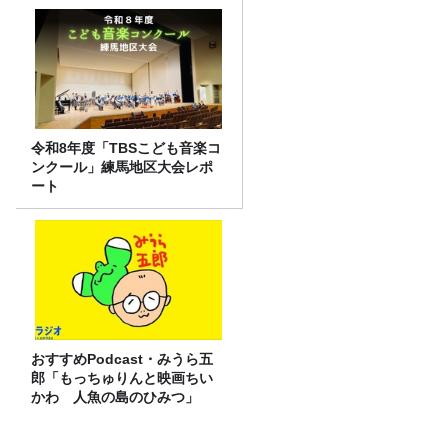
令和8年度「TBSこども音楽コ
ンクール」練馬地区大会レポ
ート
おすすめPodcast・みうら五
郎「もっちゅりんと映画ちい
かわ 人魚の島のひみつ」
テレビとラジオが直結！乃木に粛清され