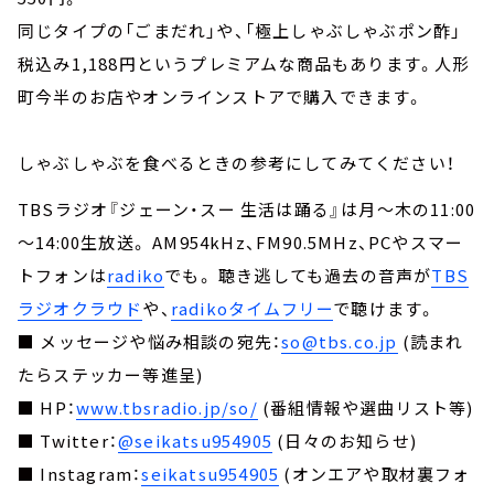
同じタイプの「ごまだれ」や、「極上しゃぶしゃぶポン酢」
税込み1,188円というプレミアムな商品もあります。人形
町今半のお店やオンラインストアで購入できます。
しゃぶしゃぶを食べるときの参考にしてみてください！
TBSラジオ『ジェーン・スー 生活は踊る』は月～木の11:00
～14:00生放送。 AM954kHz、FM90.5MHz、PCやスマー
トフォンは
radiko
でも。 聴き逃しても過去の音声が
TBS
ラジオクラウド
や、
radikoタイムフリー
で聴けます。
■ メッセージや悩み相談の宛先：
so@tbs.co.jp
(読まれ
たらステッカー等進呈)
■ HP：
www.tbsradio.jp/so/
(番組情報や選曲リスト等)
■ Twitter：
@seikatsu954905
(日々のお知らせ)
■ Instagram：
seikatsu954905
(オンエアや取材裏フォ