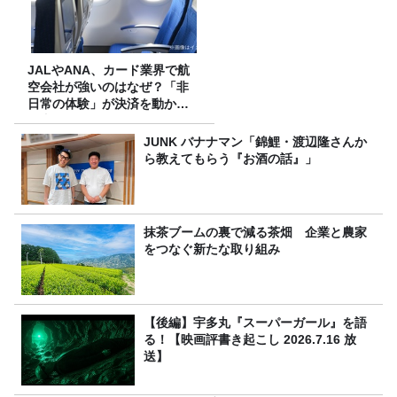
JALやANA、カード業界で航
空会社が強いのはなぜ？「非
日常の体験」が決済を動かす
理由
JUNK バナナマン「錦鯉・渡辺隆さんか
ら教えてもらう『お酒の話』」
抹茶ブームの裏で減る茶畑 企業と農家
をつなぐ新たな取り組み
【後編】宇多丸『スーパーガール』を語
る！【映画評書き起こし 2026.7.16 放
送】