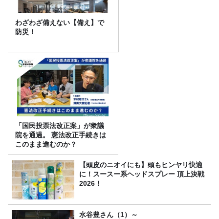
わざわざ備えない【備え】で
防災！
「国民投票法改正案」が衆議
院を通過。 憲法改正手続きは
このまま進むのか？
【頭皮のニオイにも】頭もヒンヤリ快適
に！スースー系ヘッドスプレー 頂上決戦
2026！
水谷豊さん（1）～