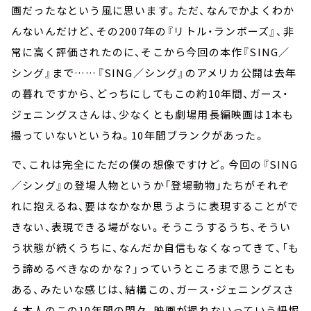
画だったなという風に思います。ただ、なんでかよくわか
んないんだけど、その2007年の『リトル・ランボーズ』、非
常に高く評価されたのに、そこから今回の本作『SING／
シング』まで……『SING／シング』のアメリカ公開は去年
の暮れですから、どっちにしてもこの約10年間、ガース・
ジェニングスさんは、少なくとも劇場用長編映画は1本も
撮っていないというね。10年間ブランクがあった。
で、これは完全にただの僕の想像ですけど。今回の『SING
／シング』の登場人物というか「登場動物」たちがそれぞ
れに抱えるね、要はなかなか思うように表現することがで
きない、表現できる場がない。そうこうするうち、そうい
う状態が続くうちに、なんだか自信もなくなってきて、「も
う諦めるべきなのかな？」っていうところまで思うことも
ある、みたいな感じは、結構この、ガース・ジェニングスさ
ん本人のこの10年間の悶々、映画が撮れないっていう忸怩