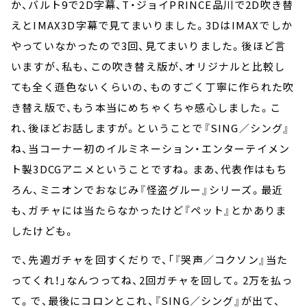
か、バルト9で2D字幕、T・ジョイPRINCE品川で2D吹き替
えとIMAX3D字幕で見てまいりました。3DはIMAXでしか
やっていなかったので3回、見てまいりました。後ほど言
いますが、私も、この吹き替え版が、オリジナルと比較し
ても全く遜色ないくらいの、ものすごく丁寧に作られた吹
き替え版で、もう本当にめちゃくちゃ感心しました。こ
れ、後ほどお話しますが。ということで『SING／シング』
ね、当コーナー初のイルミネーション・エンターテイメン
ト製3DCGアニメということですね。まあ、代表作はもち
ろん、ミニオンでおなじみ『怪盗グルー』シリーズ。最近
も、ガチャには当たらなかったけど『ペット』とかありま
したけども。
で、先週ガチャを回すくだりで、「『哭声／コクソン』当た
ってくれ！」なんつってね、2回ガチャを回して。2万を払っ
て。で、最後にコロンとこれ、『SING／シング』が出て、