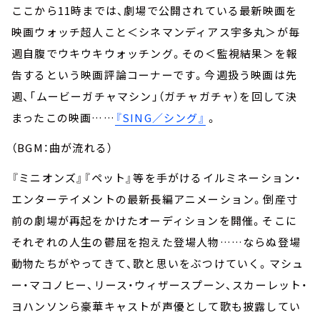
ここから11時までは、劇場で公開されている最新映画を
映画ウォッチ超人こと＜シネマンディアス宇多丸＞が毎
週自腹でウキウキウォッチング。その＜監視結果＞を報
告するという映画評論コーナーです。今週扱う映画は先
週、「ムービーガチャマシン」（ガチャガチャ）を回して決
まったこの映画……
『SING／シング』
。
（BGM：曲が流れる）
『ミニオンズ』『ペット』等を手がけるイルミネーション・
エンターテイメントの最新長編アニメーション。倒産寸
前の劇場が再起をかけたオーディションを開催。そこに
それぞれの人生の鬱屈を抱えた登場人物……ならぬ登場
動物たちがやってきて、歌と思いをぶつけていく。マシュ
ー・マコノヒー、リース・ウィザースプーン、スカーレット・
ヨハンソンら豪華キャストが声優として歌も披露してい