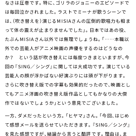
なさは圧巻です。特に、ゴリラのジョニーのエピソードで
は毎回泣かされました。ラストでミーナが歌うシーンで
は、（吹き替えを）演じるMISIAさんの圧倒的歌唱力も相ま
って体の震えが止まりませんでした」。日本ではあの役、
たぶんMISIAさん以外では無理でしょうね。「……本職以
外での芸能人がアニメ映画の声優をするのはどうなの
か？ という話が吹き替えには毎度つきまといますが、今
回の『SING／シング』に関しては大成功です。演じている
芸能人の顔が浮かばない好演ぶりには頭が下がります。
さらに吹き替え版での字幕も効果的だったので、映画とし
てもアニメ洋画の吹き替え版作品としてもかなりの大傑
作ではないでしょうか」という意見でございました。
一方、ダメだったという方。「ヒヤマ」さん。「今回、はじめ
て感想メールを送らせていただきます。『SING／シング』
を見た感想ですが、結論から言うと酷評です。理由は、ま