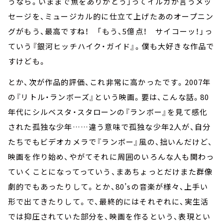
うなら。いままで魚をありがとう」ってイルカが言うメッ
セージを、ミュージカル的に仕立て上げたあのオープニン
グがもう、最高ですね！ 「もう、5億点！ サイコーッ！」っ
ていう『銀河ヒッチハイク・ガイド』。僕も大好きな作品で
すけども。
とか、次が作品的評価、これ非常に高かったです。2007年
の『リトル・ランボーズ』という映画。要は、こんな話。80
年代にシルベスタ・スタローンの『ランボー』を見て感化
された孤独な少年……違う意味で孤独な少年2人が、自分
たちでもビデオカメラで『ランボー』風の、拙いんだけど、
映画を作り始め、やがてそれに周囲のいろんな人も関わっ
ていくことになってっていう、まあちょっとだけまた群像
劇的でもあったりして。とか、80’sの音楽が様々、上手い
形で出てきたりして。で、最終的にはそれぞれに、実生活
では抑圧されていた部分を、映画を作るという、表現とい