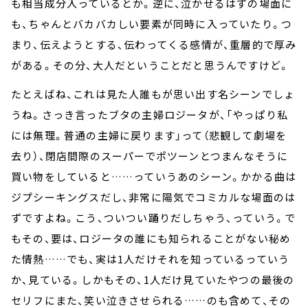
も相当成分入っているとか。逆に、泣かせるはずの場面に
も、ちゃんとバカバカしい要素が同時に入っていたり。つ
まり、伝えようとする、伝わってくる感情が、重層的で厚み
がある。その分、大人だということだと思うんですけど。
たとえばね、これは見た人誰もが思い出す名シーンでしょ
うね。さっき言ったブタの主婦ロジータが、「やっぱり私
には無理。普通の主婦に戻ります」って（悲観して劇場を
去り）、閉店間際のスーパーでポツーンとつまんなそうに
買い物をしていると……っていうあのシーン。かかる曲は
ジプシーキングスだし、非常に陽気でコミカルな場面のは
ずですよね。こう、ついつい踊りだしちゃう、っていう。で
もその、要は、ロジータの誰にも知られることがない秘め
た情熱……でも、実は1人だけそれを知っているっていう
か、見ている。しかもその、1人だけ見ていたやつの最後の
セリフにまた、笑い泣きさせられる……のも含めて、その