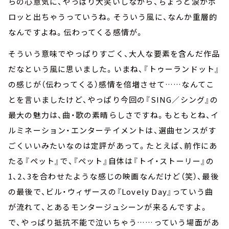
らの心意気に、やっぱり大笑いしながら、ちょっと涙がポ
ロッと出ちゃうっていうね。そういう風に、なんか重層的
なんですよね。伝わってくる感情が。
そういう意味でやっぱりすごく、大人な要素を含んだ作品
だなという風に思いました。いまね、『トゥーランドット』
の感じが（伝わってくる）感情を倍増させて……なんてこ
とを言いましたけど、やっぱり今回の『SING／シング』の
最大の魅力は、曲・歌の素晴らしさですね。もともとね、イ
ルミネーション・エンターテイメントは、選曲センスがす
ごくいいみたいなのは定評があって。たとえば、前作にあ
たる『ペット』で、『ペット』自体は『トイ・ストーリー』の
1、2、3を合わせたような感じの映画なんだけど（笑）、最後
の最後で、ビル・ウィザースの『Lovely Day』っていう曲
が流れて、とあるモンタージュシーンが来るんですよ。
で、やっぱり抵抗不能で泣いちゃう……っていう場面があ