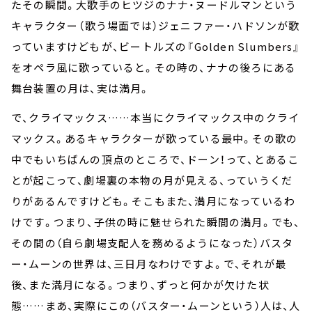
たその瞬間。大歌手のヒツジのナナ・ヌードルマンという
キャラクター――（歌う場面では）ジェニファー・ハドソンが歌
っていますけども――が、ビートルズの『Golden Slumbers』
をオペラ風に歌っていると。その時の、ナナの後ろにある
舞台装置の月は、実は満月。
で、クライマックス……本当にクライマックス中のクライ
マックス。あるキャラクターが歌っている最中。その歌の
中でもいちばんの頂点のところで、ドーン！って、とあるこ
とが起こって、劇場裏の本物の月が見える、っていうくだ
りがあるんですけども。そこもまた、満月になっているわ
けです。つまり、子供の時に魅せられた瞬間の満月。でも、
その間の（自ら劇場支配人を務めるようになった）バスタ
ー・ムーンの世界は、三日月なわけですよ。で、それが最
後、また満月になる。つまり、ずっと何かが欠けた状
態……まあ、実際にこの（バスター・ムーンという）人は、人