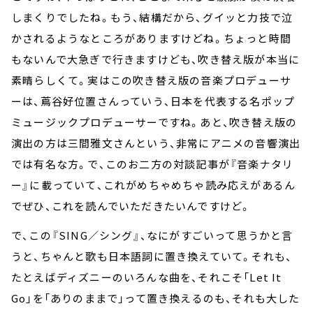
しまくりでしたね。もう、結構だから、グイッと力技で泣
かされるようなところがありますけどね。ちょっと時間
もないんで大急ぎで行きますけども、吹き替え版が本当に
素晴らしくて。実はこの吹き替え版の音楽プロデューサ
ーは、蔦谷好位置さんっていう、日本を代表する名ポップ
ミュージックプロデューサーですね。あと、吹き替え版の
演出の方は三間雅文さんという、非常にアニメの音響演出
では有名な方。で、このお二方の対談記事が『音楽ナタリ
ー』に載っていて、これがめちゃめちゃ読み応えがあるん
でぜひ、これを読んでいただきたいんですけど。
で、この『SING／シング』、なにがすごいって思うかと言
うと、ちゃんと歌も日本語詞に置き換えていて。それも、
たとえばディズニーのいろんな曲を、それこそ「Let It
Go」を「ありのままで」って置き換えるのも、それも大した