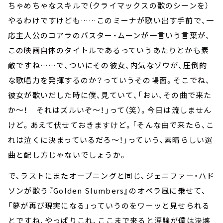
ちゃめちゃなスキルで（クライマックスの歌のシーンを）
やるわけですけども……このミーナが歌い出す手前で、一
応主人公のコアラのバスター・ムーンが一言いう言葉が、
この映画自体のタイトルであるっていうあたりとかも素
敵ですね……で、ついにその彼女、内気なゾウが、圧倒的
な歌唱力を発揮するのか？っていうその場面。そこでね、
彼女が歌いだした時に僕、見ていて、「おい、その曲で来た
か～！ それはズルいぞ～！」って（笑）。今日は流しません
けど。あえて伏せておきますけど。「そんな曲で来たら、こ
れは泣くに決まっているだろ～！」っていう、素晴らしい選
曲と配し方じゃないでしょうか。
で、ラストにまたオープニングと同じ、ジェニファー・ハド
ソンが歌う『Golden Slumbers』のオペラ風に乗せて、
「夢が再び現実になる」っていうのをワーッと見せられる
とですね、やっぱりこれ、ここまで来ると涙腺が僕は決壊