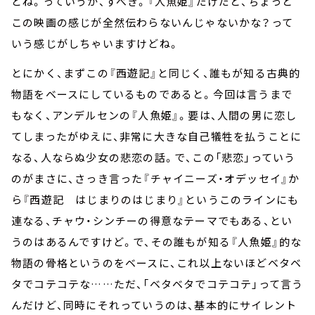
どね。っていうか、すべき。『人魚姫』だけだと、ちょっと
この映画の感じが全然伝わらないんじゃないかな？って
いう感じがしちゃいますけどね。
とにかく、まずこの『西遊記』と同じく、誰もが知る古典的
物語をベースにしているものであると。今回は言うまで
もなく、アンデルセンの『人魚姫』。要は、人間の男に恋し
てしまったがゆえに、非常に大きな自己犠牲を払うことに
なる、人ならぬ少女の悲恋の話。で、この「悲恋」っていう
のがまさに、さっき言った『チャイニーズ・オデッセイ』か
ら『西遊記 はじまりのはじまり』というこのラインにも
連なる、チャウ・シンチーの得意なテーマでもある、とい
うのはあるんですけど。で、その誰もが知る『人魚姫』的な
物語の骨格というのをベースに、これ以上ないほどベタベ
タでコテコテな……ただ、「ベタベタでコテコテ」って言う
んだけど、同時にそれっていうのは、基本的にサイレント