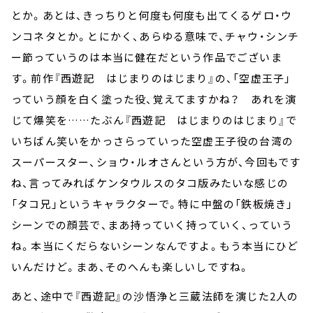
とか。あとは、きっちりと何度も何度も出てくるゲロ・ウ
ンコネタとか。とにかく、あらゆる意味で、チャウ・シンチ
ー節っていうのは本当に健在だという作品でございま
す。前作『西遊記 はじまりのはじまり』の、「空虚王子」
っていう顔を白く塗った役、覚えてますかね？ あれを演
じて爆笑を……たぶん『西遊記 はじまりのはじまり』で
いちばん笑いをかっさらっていった空虚王子役の台湾の
スーパースター、ショウ・ルオさんという方が、今回もです
ね、言ってみればケンタウルスのタコ版みたいな感じの
「タコ兄」というキャラクターで。特に中盤の「鉄板焼き」
シーンでの顔芸で、まあ持っていく持っていく、っていう
ね。本当にくだらないシーンなんですよ。もう本当にひど
いんだけど。まあ、そのへんも楽しいしですね。
あと、途中で『西遊記』の沙悟浄と三蔵法師を演じた2人の