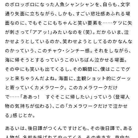
のボロッボロになった人魚シャンシャンを、自らも、文字
通り矢面に立ちながら、しかも、すごい悲壮感あふれる場
面なのに、でもそこにもちゃんと笑い要素を……ケツに矢
が刺さって「アアッ！」みたいなのを（笑）。だからいま、泣
かせようとしているのか、笑わせようとしてるのかなんな
のかっていう、このチャウ・シンチー感。それをしながら、
海に帰そうとするっていうこのいちばん泣かせる場面。
その中にも笑いも出てくるし、その瞬間に、僕はここでグ
ッと来ちゃうんだよね。海面に、主観ショット的にグーッ
と寄っていくカメラワーク。このカメラワークだけ
で……「ああっ！ すぐそこに帰したい」っていう（登場人
物の気持ちが伝わる）、この「カメラワークだけで泣かせ
る」感じとか。
あるいは、後日譚がつくんですけども、その後日譚で、ある
人物が、名前を呼ばれてやってくる。その歩き方。背中か