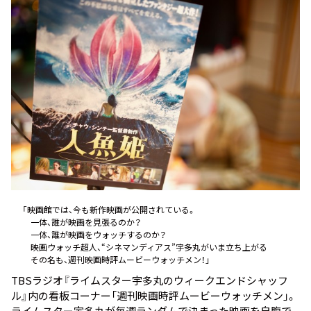
お知らせ
イベント・グッズ
YouTube
会社情報
「映画館では、今も新作映画が公開されている。
一体、誰が映画を見張るのか？
一体、誰が映画をウォッチするのか？
映画ウォッチ超人、“シネマンディアス”宇多丸がいま立ち上がる――
その名も、週刊映画時評ムービーウォッチメン！」
TBSラジオ『ライムスター宇多丸のウィークエンドシャッフ
ル』内の看板コーナー「週刊映画時評ムービーウォッチメン」。
ライムスター宇多丸が毎週ランダムで決まった映画を自腹で