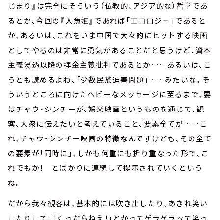
じまり』は完全にそういう（仏教的、アジア的な）哲学であ
るとか、今回の『人魚姫』であれば「エコロジー」であると
か、あるいは、これをいま中国で大々的にヒットする映画
としてやるのは非常に勇気があることだと思うけど、資本
主義浸透以降の拝金主義批判であるとか……あるいは、こ
うとも読めるよね、「少数民族迫害問題」……みたいな。そ
ういうところに向けたヘビーなメッセージに至るまで、要
はチャウ・シンチーが、娯楽映画というものを通じて、観
客、大衆に伝えたいと考えていること、要素全てが……こ
れ、チャウ・シンチー映画の特徴なんですけども、その全て
の要素が「同時に」、しかも何重にも折り重なった形で、こ
れでもか！ とばかりに連続して提示されていくという
ね。
だから我々観客は、基本的には吹き出したり、あきれ笑い
したりして、「くっだらねえ！」とかってゲラゲラッて笑っ