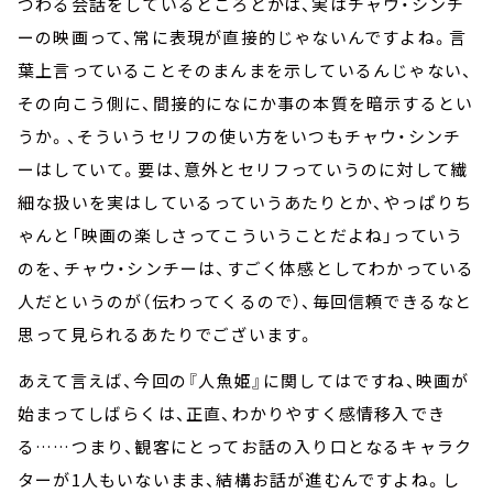
つわる会話をしているところとかは、実はチャウ・シンチ
ーの映画って、常に表現が直接的じゃないんですよね。言
葉上言っていることそのまんまを示しているんじゃない、
その向こう側に、間接的になにか事の本質を暗示するとい
うか。、そういうセリフの使い方をいつもチャウ・シンチ
ーはしていて。要は、意外とセリフっていうのに対して繊
細な扱いを実はしているっていうあたりとか、やっぱりち
ゃんと「映画の楽しさってこういうことだよね」っていう
のを、チャウ・シンチーは、すごく体感としてわかっている
人だというのが（伝わってくるので）、毎回信頼できるなと
思って見られるあたりでございます。
あえて言えば、今回の『人魚姫』に関してはですね、映画が
始まってしばらくは、正直、わかりやすく感情移入でき
る……つまり、観客にとってお話の入り口となるキャラク
ターが1人もいないまま、結構お話が進むんですよね。し