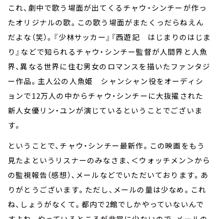
これ、劇中で歌う場面が出てくるチャウ・シンチーが作っ
たオリジナルの歌。この歌う場面がまたくっだらねえん
だよな（笑）。『少林サッカー』『西遊記 はじまりのはじま
り』などで知られるチャウ・シンチー監督が人間界と人魚
界、異なる世界に住む男女のロマンスを描いたファンタジ
ー作品。主人公の人魚姫 シャンシャン役をオーディシ
ョンで12万人の中からチャウ・シンチーに大抜擢された
新人女優リン・ユンが演じているということでございま
す。
ということで、チャウ・シンチー最新作。この映画をもう
見たよというリスナーのみなさま、＜ウォッチメン＞から
の監視報告（感想）、メールなどでいただいております。あ
りがとうございます。ただし、メールの量は少なめ。これ
ね、しょうがなくて。都内で2館でしかやっていないんで
すよね。やっているところが非常に少ないので、メールの