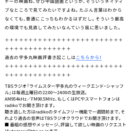
チーの映画ね、ぜひ中国語圏というか、そういうネイティ
ブなところで見てみたいですよね。たぶん言葉はわから
なくても、普通にこっちもわかるはずだし。そういう最高
の環境でも見直してみたいなんていう風に思いました。
＋＋＋＋＋＋＋＋＋＋＋＋＋＋＋＋＋＋＋＋＋＋＋＋＋
＋＋＋＋＋＋＋＋＋＋＋＋＋＋
過去の宇多丸映画評書き起こしは
こちらから！
＋＋＋＋＋＋＋＋＋＋＋＋＋＋＋＋＋＋＋＋＋＋＋＋＋
＋＋＋＋＋＋＋＋＋＋＋＋＋＋
TBSラジオ『ライムスター宇多丸のウィークエンド・シャッフ
ル』は毎週土曜日の22:00～24:00の生放送。
AM954kHz／FM90.5MHz、もしくはPCやスマートフォンは
radiko
でお聞き頂けます。
聴き逃した方は
radikoのタイムフリー機能
で一週間前まで、そ
れより過去の音声は
TBSラジオクラウド
でお聞き頂けます。
■ 番組の感想やメッセージ、評論して欲しい映画のリクエスト
は
utamaru@tbs.co.jp
まで。