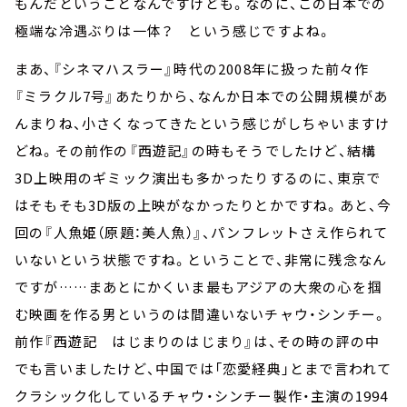
もんだということなんですけども。なのに、この日本での
極端な冷遇ぶりは一体？ という感じですよね。
まあ、『シネマハスラー』時代の2008年に扱った前々作
『ミラクル7号』あたりから、なんか日本での公開規模があ
んまりね、小さくなってきたという感じがしちゃいますけ
どね。その前作の『西遊記』の時もそうでしたけど、結構
3D上映用のギミック演出も多かったりするのに、東京で
はそもそも3D版の上映がなかったりとかですね。あと、今
回の『人魚姫（原題：美人魚）』、パンフレットさえ作られて
いないという状態ですね。ということで、非常に残念なん
ですが……まあとにかくいま最もアジアの大衆の心を掴
む映画を作る男というのは間違いないチャウ・シンチー。
前作『西遊記 はじまりのはじまり』は、その時の評の中
でも言いましたけど、中国では「恋愛経典」とまで言われて
クラシック化しているチャウ・シンチー製作・主演の1994