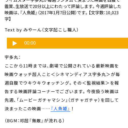
鑑賞、生放送で20分以上にわたって評論します。今週評論した
映画は、
『人魚姫』
（2017年1月7日公開）です。【文字数：10,023
字】
Text by みやーん（文字起こし職人）
宇多丸：
ここから11時までは、劇場で公開されている最新映画を
映画ウォッチ超人こと＜シネマンディアス宇多丸＞が毎
週自腹でウキウキウォッチング。その＜監視結果＞を報
告する映画評論コーナーでございます。今夜扱う映画は
先週、「ムービーガチャマシン」（ガチャガチャ）を回して
決まったこの映画……
『人魚姫』
！
（BGM：邓超『無敵』が流れる）