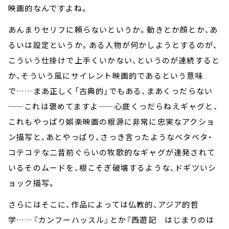
映画的なんですよね。
あんまりセリフに頼らないというか。動きとか顔とか、あ
るいは設定というか。ある人物が何かしようとするのが、
こういう仕掛けで上手くいかない、というのが連続すると
か、そういう風にサイレント映画的であるという意味
で……まあ正しく「古典的」でもある、まあくっだらない
——これは褒めてますよ——心底くっだらねえギャグと、
これもやっぱり娯楽映画の根源に非常に忠実なアクショ
ン描写と、あとやっぱり、さっき言ったようなベタベタ・
コテコテな二昔前ぐらいの牧歌的なギャグが連発されて
いるそのムードを、根こそぎ破壊するような、ドギツいシ
ョック描写。
さらにはそこに、作品によっては仏教的、アジア的哲
学……『カンフーハッスル』とか『西遊記 はじまりのは