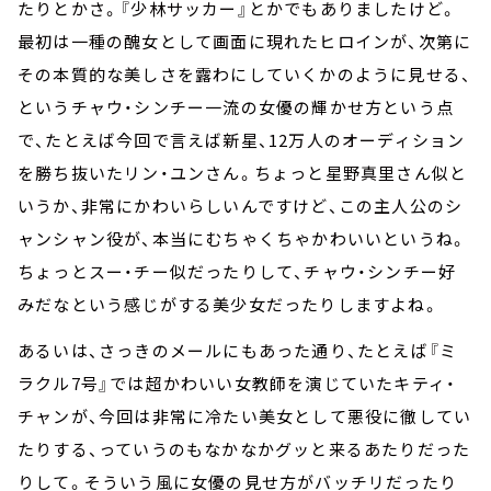
たりとかさ。『少林サッカー』とかでもありましたけど。
最初は一種の醜女として画面に現れたヒロインが、次第に
その本質的な美しさを露わにしていくかのように見せる、
というチャウ・シンチー一流の女優の輝かせ方という点
で、たとえば今回で言えば新星、12万人のオーディション
を勝ち抜いたリン・ユンさん。ちょっと星野真里さん似と
いうか、非常にかわいらしいんですけど、この主人公のシ
ャンシャン役が、本当にむちゃくちゃかわいいというね。
ちょっとスー・チー似だったりして、チャウ・シンチー好
みだなという感じがする美少女だったりしますよね。
あるいは、さっきのメールにもあった通り、たとえば『ミ
ラクル7号』では超かわいい女教師を演じていたキティ・
チャンが、今回は非常に冷たい美女として悪役に徹してい
たりする、っていうのもなかなかグッと来るあたりだった
りして。そういう風に女優の見せ方がバッチリだったり