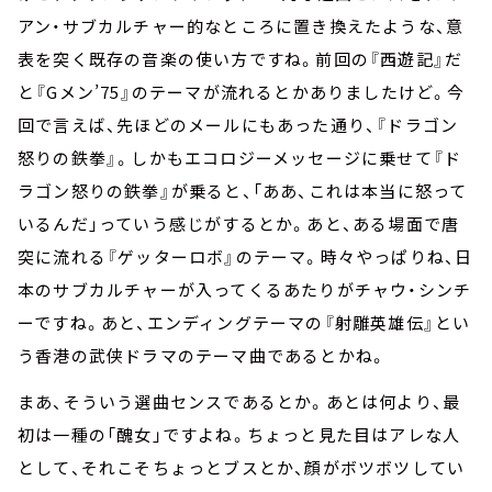
アン・サブカルチャー的なところに置き換えたような、意
表を突く既存の音楽の使い方ですね。前回の『西遊記』だ
と『Gメン’75』のテーマが流れるとかありましたけど。今
回で言えば、先ほどのメールにもあった通り、『ドラゴン
怒りの鉄拳』。しかもエコロジーメッセージに乗せて『ド
ラゴン怒りの鉄拳』が乗ると、「ああ、これは本当に怒って
いるんだ」っていう感じがするとか。あと、ある場面で唐
突に流れる『ゲッターロボ』のテーマ。時々やっぱりね、日
本のサブカルチャーが入ってくるあたりがチャウ・シンチ
ーですね。あと、エンディングテーマの『射雕英雄伝』とい
う香港の武侠ドラマのテーマ曲であるとかね。
まあ、そういう選曲センスであるとか。あとは何より、最
初は一種の「醜女」ですよね。ちょっと見た目はアレな人
として、それこそちょっとブスとか、顔がボツボツしてい