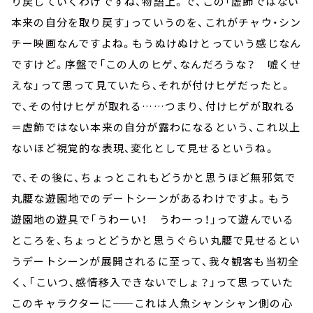
り戻していくわけですね、物語上。で、この「虚飾ではない
本来の自分を取り戻す」っていうのを、これがチャウ・シン
チー映画なんですよね。もうぬけぬけとっていう感じなん
ですけど。序盤で「この人のヒゲ、なんだろうな？ 嘘くせ
えな」って思って見ていたら、それが付けヒゲだったと。
で、その付けヒゲが取れる……つまり、付けヒゲが取れる
＝虚飾ではない本来の自分が露わになるという、これ以上
ないほど視覚的な表現、変化として見せるというね。
で、その後に、ちょっとこれもどうかと思うほど無邪気で
丸腰な遊園地でのデートシーンがあるわけですよ。もう
遊園地の遊具で「うわーい！ うわーっ！」って遊んでいる
ところを、ちょっとどうかと思うぐらい丸腰で見せるとい
うデートシーンが展開されるに至って、我々観客も当初全
く、「こいつ、感情移入できないでしょ？」って思っていた
このキャラクターに——これは人魚シャンシャン側の心