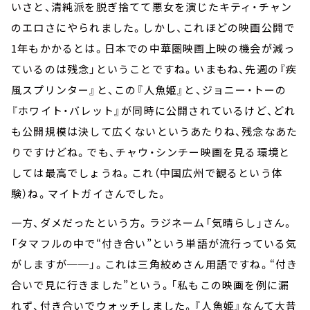
いさと、清純派を脱ぎ捨てて悪女を演じたキティ・チャン
のエロさにやられました。しかし、これほどの映画公開で
1年もかかるとは。日本での中華圏映画上映の機会が減っ
ているのは残念」ということですね。いまもね、先週の『疾
風スプリンター』と、この『人魚姫』と、ジョニー・トーの
『ホワイト・バレット』が同時に公開されているけど、どれ
も公開規模は決して広くないというあたりね、残念なあた
りですけどね。でも、チャウ・シンチー映画を見る環境と
しては最高でしょうね。これ（中国広州で観るという体
験）ね。マイトガイさんでした。
一方、ダメだったという方。ラジネーム「気晴らし」さん。
「タマフルの中で“付き合い”という単語が流行っている気
がしますが──」。これは三角絞めさん用語ですね。“付き
合いで見に行きました”という。「私もこの映画を例に漏
れず、付き合いでウォッチしました。『人魚姫』なんて大昔