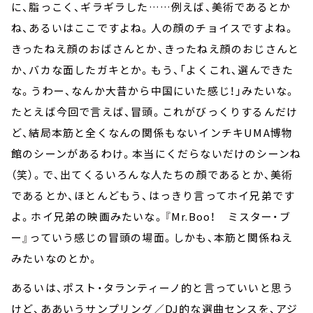
に、脂っこく、ギラギラした……例えば、美術であるとか
ね、あるいはここですよね。人の顔のチョイスですよね。
きったねえ顔のおばさんとか、きったねえ顔のおじさんと
か、バカな面したガキとか。もう、「よくこれ、選んできた
な。うわー、なんか大昔から中国にいた感じ！」みたいな。
たとえば今回で言えば、冒頭。これがびっくりするんだけ
ど、結局本筋と全くなんの関係もないインチキUMA博物
館のシーンがあるわけ。本当にくだらないだけのシーンね
（笑）。で、出てくるいろんな人たちの顔であるとか、美術
であるとか、ほとんどもう、はっきり言ってホイ兄弟です
よ。ホイ兄弟の映画みたいな。『Mr.Boo！ ミスター・ブ
ー』っていう感じの冒頭の場面。しかも、本筋と関係ねえ
みたいなのとか。
あるいは、ポスト・タランティーノ的と言っていいと思う
けど、ああいうサンプリング／DJ的な選曲センスを、アジ