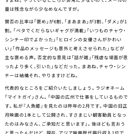
量は残念ながら少なめなんですが。
賛否の比率は「褒め」が6割、「まあまあ」が3割、「ダメ」が1
割。「ベタでくだらないギャグが満載」「いつものチャウ・
シンチー印でよかった」「ヒロインの女優さんがかわい
い」「作品のメッセージも意外と考えさせられた」などが
主な褒める声。否定的な意見は「話が雑」「残虐な場面が思
ったより多く、引いた」などだった。まあね、チャウ・シン
チーは結構それ、やりますけどね。
代表的なところをご紹介いたしましょう。ラジオネーム
「マイトガイ」さん。「中国の広州で仕事をしているもので
す。私が『人魚姫』を見たのは昨年の2月です。中国の旧正
月映画の1本として公開され、すさまじい観客動員となっ
たのはみなさん、ご承知だと思います」。後ほども言おう
と思ったんだけど、現在、アジア映画歴代興行収入1位で