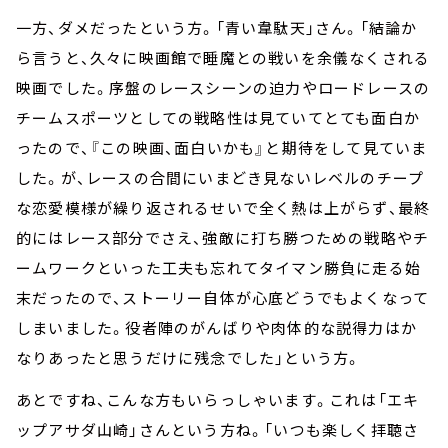
一方、ダメだったという方。「青い韋駄天」さん。「結論か
ら言うと、久々に映画館で睡魔との戦いを余儀なくされる
映画でした。序盤のレースシーンの迫力やロードレースの
チームスポーツとしての戦略性は見ていてとても面白か
ったので、『この映画、面白いかも』と期待をして見ていま
した。が、レースの合間にいまどき見ないレベルのチープ
な恋愛模様が繰り返されるせいで全く熱は上がらず、最終
的にはレース部分でさえ、強敵に打ち勝つための戦略やチ
ームワークといった工夫も忘れてタイマン勝負に走る始
末だったので、ストーリー自体が心底どうでもよくなって
しまいました。役者陣のがんばりや肉体的な説得力はか
なりあったと思うだけに残念でした」という方。
あとですね、こんな方もいらっしゃいます。これは「エキ
ップアサダ山崎」さんという方ね。「いつも楽しく拝聴さ