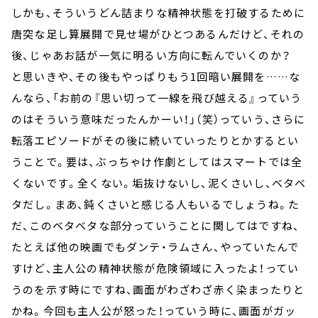
しかも、そういうどん詰まりな精神状態を打破するために
唐突な足し算展開で見せ場がひとつあるんだけど、それの
後、じゃあお話が一気に明るい方向に転んでいくのか？
と思いきや、その後もやっぱりもう1回暗い展開を……な
んなら、「お前の『思い切って一線を飛び越える』っていう
のはそういう意味だったんかーい！」（笑）っていう、さらに
転落エピソードがその後に続いていったりとかするとい
うことで。要は、ぶっちゃけ作劇としてはスマートでは全
くないです。全くない。垢抜けないし、泥くさいし、ベタベ
タだし。まあ、鈍くさいと感じる人もいるでしょうね。た
だ、このベタベタな部分っていうことに関してはですね、
たとえば他の映画でもダンテ・ラムさん、やっていたんで
すけど、主人公の精神状態が危険領域に入ったよ！ってい
うのを示す時にですね、画面がわざわざ赤く染まったりと
かね。今回も主人公が怒った！っていう時に、画面がガッ