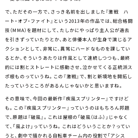
で、ただその一方で、さっき名前を出しました『激戦 ハ
ート・オブ・ファイト』という2013年の作品では、総合格闘
技（MMA）を題材にして、たしかにやっぱり主人公が過去
を引きずっていたりとか、あと俳優本人が生身で演じるア
クションとして、非常に、異常にハードなものを課してい
るとか、そういうあたりは作風として連続しつつも、最終
的には割とストレートに感動させ、泣かせてくる正統派ス
ポ根ものっていうね。この『激戦』で、割と新境地を開拓し
たっていうところがあるんじゃないかと思いますね。
その意味で、今回の最新作『疾風スプリンター』ですけど
も。この『疾風スプリンター』っていうのはもちろん邦題
で、原題は『破風』。これは屋根の「破風（はふ）」じゃなく
て、「風よけ」っていうね。これはどういうことか？ってい
うと、劇中で描かれる自転車チーム内の役割で「アシス