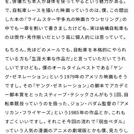
を、俳優たち本人が身体を使ってやるという魅力がある。
で、自転車レースを描いた映画っていうのは、僕、この間出
した本の『ライムスター宇多丸の映画カウンセリング』の
中でも一章を割いて書きましたけども、実は結構自転車も
のは傑作・秀作揃いだという風に個人的には思っていて。
もちろん、先ほどのメールでも、自転車を本格的にやられ
ている方も「生涯大事な作品だ」と言っていただいてうれ
しいですけども。僕のオールタイムベストである『ヤン
グ・ゼネレーション』という1979年のアメリカ映画もそう
ですし。その『ヤング・ゼネレーション』の脚本でアカデミ
ー脚本賞をとったスティーブ・テシックさんがもう1回、自
転車競技っていうのを扱った、ジョン・バダム監督の『アメ
リカン・フライヤーズ』という1985年の作品とか、これも
すごくいいですし。それこそ今回の流れで『弱虫ペダル』
っていう人気の漫画のアニメの劇場版とかも僕、見たりし