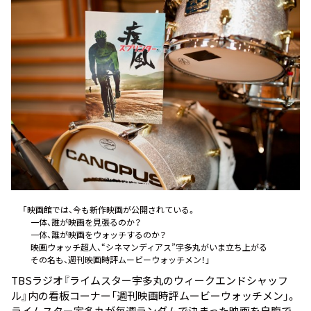
お知らせ
イベント・グッズ
YouTube
会社情報
「映画館では、今も新作映画が公開されている。
一体、誰が映画を見張るのか？
一体、誰が映画をウォッチするのか？
映画ウォッチ超人、“シネマンディアス”宇多丸がいま立ち上がる――
その名も、週刊映画時評ムービーウォッチメン！」
TBSラジオ『ライムスター宇多丸のウィークエンドシャッフ
ル』内の看板コーナー「週刊映画時評ムービーウォッチメン」。
ライムスター宇多丸が毎週ランダムで決まった映画を自腹で