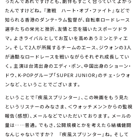
ったんであれですけども、劇伴もすごく合っていてよかっ
たんですけどね。『激戦 ハート・オブ・ファイト』などで
知られる香港のダンテ・ラム監督が、自転車ロードレース
選手たちの栄光と挫折、友情と恋を描いたスポーツドラ
マ。よきライバルとしてお互いを高めあうミンとティエ
ン。そして2人が所属するチームのエース、ジウォンの3人
が過酷なロードレースを戦いながらそれぞれ成長してい
く。主演は台湾出身のエディ・ポン、中国出身のショーン・
ドウ、K-POPグループ「SUPER JUNIOR」のチェ・シウォ
ンなど、ということでございます。
ということで『疾風スプリンター』、この映画をもう見た
というリスナーのみなさま、＜ウォッチメン＞からの監視
報告（感想）、メールなどでいただいております。メールの
量は……普通。でもさ、公開規模とかを考えたら結構健闘
なんじゃないですか？ 『疾風スプリンター』ね。そして