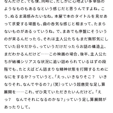
なんだけど、でも僕、同時に、たしかに心地よい多幸感の
ようなものもあるなという感じだと思うんですよね。こ
う、ぬるま湯感みたいなね。本屋で本のタイトルを見せあ
って求愛する場面も、曲の呑気な感じと相まって、たまら
ないものがあるっていうね。で、まあでも序盤にそういう
のが来るんだったら、それは主人公たちもまだ無邪気にし
ていた日々だから、っていうだけだったらお話の構造上、
まだわかるんだけど……この映画の場合、後半、主人公た
ちが結構シリアスな状況に追い詰められているはずの段
階でも、たとえばどん詰まりな精神状態を打開するために
なにをするか？っていうと、「えっ、いきなりそこ？ いき
なりそれ、なんでやるの？」（笑）っていう超唐突な足し算
展開を……これ、ぜひ見ていただきたいんだけど。「え
っ？ なんでそれになるのかな？」っていう足し算展開が
あったりして。