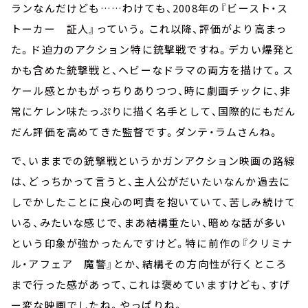
ランなんだけども……わけても、2008年の『ビースト・ス
トーカー 証人』っていう。これ以降、評価がより高まっ
た。ド迫力のアクション――特に銃撃戦ですね。デカい爆発と
かも含めた銃撃戦――と、ヘビーなドラマの両方を描けて。ス
ケール感とかもがっちりありつつ、時に劇画チックに、非
常にケレン味たっぷりに描く名手として、国際的にもだん
だん評価を高めてきた監督です。ダンテ・ラムさんね。
で、いままでの銃撃戦というかガンアクション映画の路線
は、どっちかって言うと、主人公がだいたいなんか過去に
しでかしたことに良心の呵責を抱いていて、苦しみ続けて
いる、みたいな感じで、まあ結構重たい、暗めな話が多い
という印象が強かったんですけど。特に前作の『クリミナ
ル・アフェア 魔警』とか、結構その方向性が行くところ
まで行った感があって、これは褒めていますけども、すげ
ー変な映画でしたね。やっぱりね。