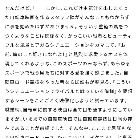
なんだけど、「……しかし、これだけ本気汁を出しまくっ
た自転車映画を作るスタッフ陣がそんなこともわからず
に事を始めたはずがありません。そういう重箱の隅をつ
つくようなことは関係なく、かっこいい役者とビューティ
フルな風景とアガるシチュエーションをカマして、『お
前、俺のこと好きになれよ！』と熱烈に求愛するオスを体
現してくれるような、このスポーツのみならず、あらゆる
スポーツで戦う男たちに対する愛を強く感じました。自
転車ロード競技をやった者ならば誰もが夢見る、『こうい
うシチュエーションでライバルと戦っている俺様』を夢想
するシーンをことごとく映像化しようと試みています。
職業柄、自転車に関する映画は全て目を通すようにしてい
ますが、いままでの自転車映画では自転車競技は日陰の存
在であることが前提でした。そんな中、ここまで屈託もな
く自転車ロードレース、かっこいい！ イケてる！ と真正