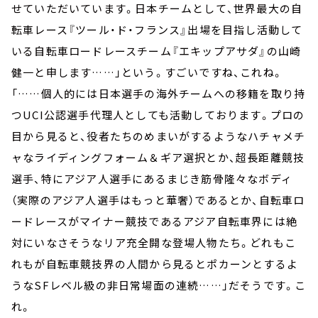
せていただいています。日本チームとして、世界最大の自
転車レース『ツール・ド・フランス』出場を目指し活動して
いる自転車ロードレースチーム『エキップアサダ』の山崎
健一と申します……」という。すごいですね、これね。
「……個人的には日本選手の海外チームへの移籍を取り持
つUCI公認選手代理人としても活動しております。プロの
目から見ると、役者たちのめまいがするようなハチャメチ
ャなライディングフォーム＆ギア選択とか、超長距離競技
選手、特にアジア人選手にあるまじき筋骨隆々なボディ
（実際のアジア人選手はもっと華奢）であるとか、自転車ロ
ードレースがマイナー競技であるアジア自転車界には絶
対にいなさそうなリア充全開な登場人物たち。どれもこ
れもが自転車競技界の人間から見るとポカーンとするよ
うなSFレベル級の非日常場面の連続……」だそうです。こ
れ。