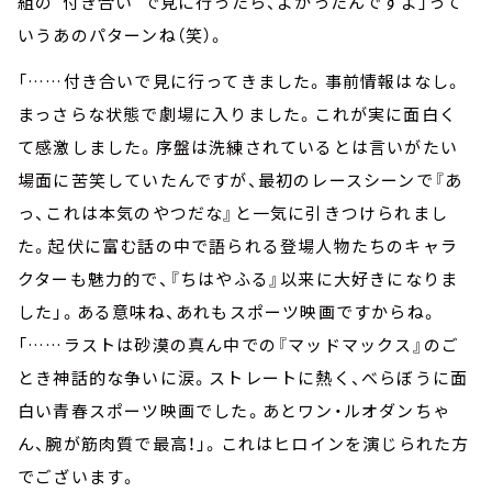
組の“付き合い”で見に行ったら、よかったんですよ」って
いうあのパターンね（笑）。
「……付き合いで見に行ってきました。事前情報はなし。
まっさらな状態で劇場に入りました。これが実に面白く
て感激しました。序盤は洗練されているとは言いがたい
場面に苦笑していたんですが、最初のレースシーンで『あ
っ、これは本気のやつだな』と一気に引きつけられまし
た。起伏に富む話の中で語られる登場人物たちのキャラ
クターも魅力的で、『ちはやふる』以来に大好きになりま
した」。ある意味ね、あれもスポーツ映画ですからね。
「……ラストは砂漠の真ん中での『マッドマックス』のご
とき神話的な争いに涙。ストレートに熱く、べらぼうに面
白い青春スポーツ映画でした。あとワン・ルオダンちゃ
ん、腕が筋肉質で最高！」。これはヒロインを演じられた方
でございます。