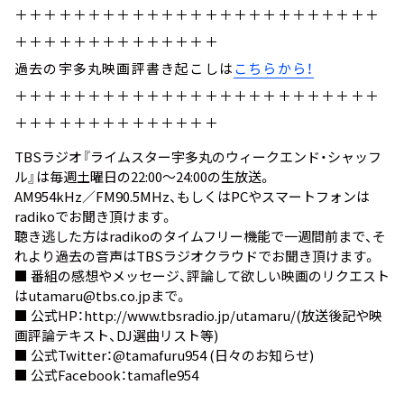
＋＋＋＋＋＋＋＋＋＋＋＋＋＋＋＋＋＋＋＋＋＋＋＋＋
＋＋＋＋＋＋＋＋＋＋＋＋＋＋
過去の宇多丸映画評書き起こしは
こちらから！
＋＋＋＋＋＋＋＋＋＋＋＋＋＋＋＋＋＋＋＋＋＋＋＋＋
＋＋＋＋＋＋＋＋＋＋＋＋＋＋
TBSラジオ『ライムスター宇多丸のウィークエンド・シャッフ
ル』は毎週土曜日の22:00～24:00の生放送。
AM954kHz／FM90.5MHz、もしくはPCやスマートフォンは
radiko
でお聞き頂けます。
聴き逃した方は
radikoのタイムフリー機能
で一週間前まで、そ
れより過去の音声は
TBSラジオクラウド
でお聞き頂けます。
■ 番組の感想やメッセージ、評論して欲しい映画のリクエスト
は
utamaru@tbs.co.jp
まで。
■ 公式HP：
http://www.tbsradio.jp/utamaru/
(放送後記や映
画評論テキスト、DJ選曲リスト等)
■ 公式Twitter：
@tamafuru954
(日々のお知らせ)
■ 公式Facebook：
tamafle954