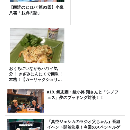
【朗読のヒロバ 第93回】小泉
八雲「お貞の話」
おうちにいながらハワイ気
分！ きざみにんにくで簡単！
本格！【ガーリックシュリン
プ】 桃屋のかんたんレシピ
#19. 氣志團・綾小路 翔さんと「シノフ
ェス」夢のブッキング対談！！
『真空ジェシカのラジオ父ちゃん』番組
イベント開催決定！今回のスペシャルゲ