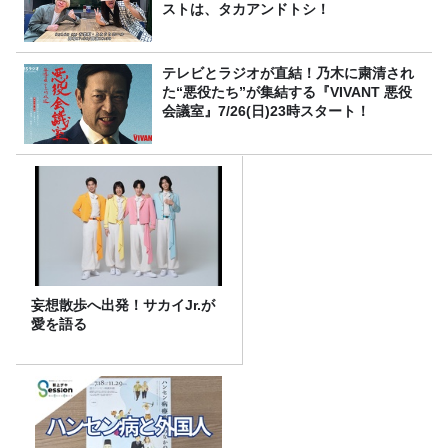
ストは、タカアンドトシ！
テレビとラジオが直結！乃木に粛清され
た“悪役たち”が集結する『VIVANT 悪役
会議室』7/26(日)23時スタート！
妄想散歩へ出発！サカイJr.が
愛を語る