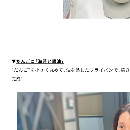
▼
だんごに「海苔と醤油」
"だんご"を小さく丸めて、油を熱したフライパンで、焼
完成！