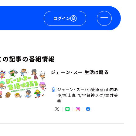
ログイン
この記事の番組情報
ジェーン・スー 生活は踊る
ジェーン・スー/小笠原亘/山内あ
ゆ/杉山真也/宇賀神メグ/堀井美
香