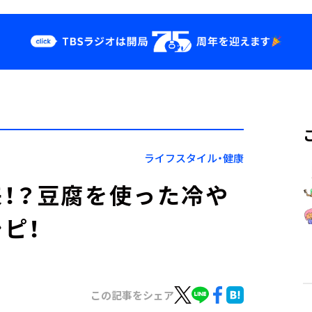
クス
イベント・グッ
ズ
st
YouTube
せ
会社情報
ライフスタイル・健康
！？豆腐を使った冷や
ピ！
この記事をシェア