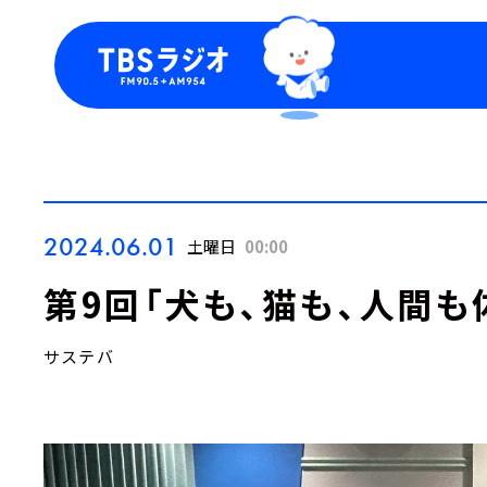
今日の番組表
トピッ
週間番組表
TBS
Podca
お知ら
2024.06.01
土曜日
00:00
第9回「犬も、猫も、人間も
サステバ