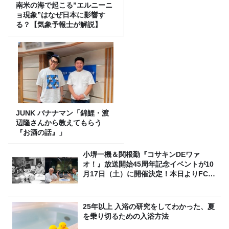
南米の海で起こる”エルニーニ
ョ現象”はなぜ日本に影響す
る？【気象予報士が解説】
JUNK バナナマン「錦鯉・渡
辺隆さんから教えてもらう
『お酒の話』」
小堺一機＆関根勤『コサキンDEワァ
オ！』放送開始45周年記念イベントが10
月17日（土）に開催決定！本日よりFC先
行受付スタート！
25年以上 入浴の研究をしてわかった、夏
を乗り切るための入浴方法