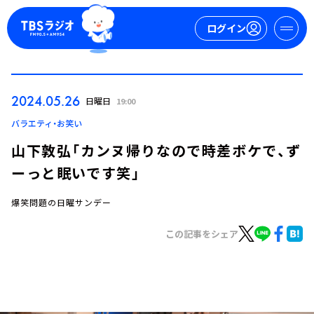
ログイン
マイページ
2024.05.26
日曜日
19:00
新規会員登録
ログイン
バラエティ・お笑い
山下敦弘「カンヌ帰りなので時差ボケで、ず
ーっと眠いです笑」
爆笑問題の日曜サンデー
この記事をシェア
今日の番組表
週間番組表
トピックス
TBS Podcast