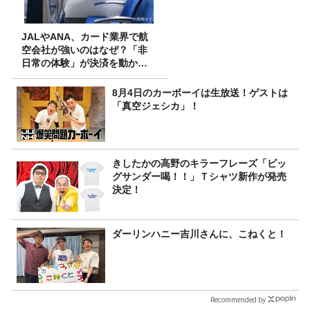
JALやANA、カード業界で航
空会社が強いのはなぜ？「非
日常の体験」が決済を動かす
理由
8月4日のカーボーイは生放送！ゲストは
「真空ジェシカ」！
きしたかの高野のキラーフレーズ「ビッ
グサンダー喝！！」Ｔシャツ新作が発売
決定！
ダーリンハニー吉川さんに、こねくと！
Recommended by