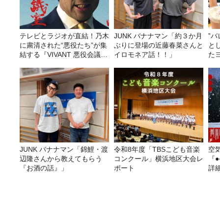
テレビとラジオが直結！乃木
JUNK バナナマン「約３か月
”
に粛清された“悪役たち”が集
ぶりに登場の近藤春菜さんと
と
結する『VIVANT 悪役会議
イロモネア話！！」
た
室』7/26(日)23時スタート！
み
JUNK バナナマン「錦鯉・渡
令和8年度「TBSこども音楽
空
辺隆さんから教えてもらう
コンクール」横浜地区大会レ
『
『お酒の話』」
ポート
詳