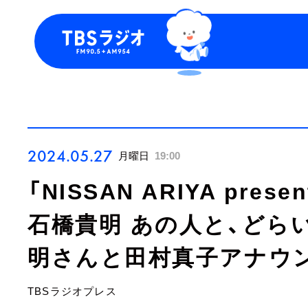
今日の番組表
トピッ
週間番組表
TBS P
お知ら
2024.05.27
月曜日
19:00
「NISSAN ARIYA prese
石橋貴明 あの人と、どら
明さんと田村真子アナウ
TBSラジオプレス