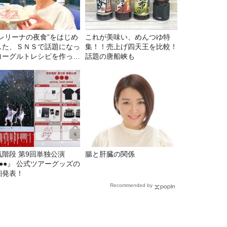
バレリーナの夜食”をはじめ
これが美味い、めんつゆ特
した、ＳＮＳで話題になっ
集！！売上げ四天王を比較！
ヨーグルトレシピを作って
話題の唐船峡も
た！
気階段 第9回単独公演
腸と肝臓の関係
●●●』 公式ツアーグッズの
細発表！
Recommended by