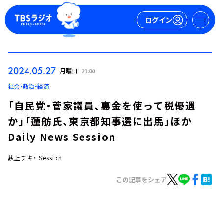
ログイン
マイページ
2024.05.27
月曜日
21:00
新規会員登録
ログイン
社会・政治・経済
「自民党・菅家議員、裏金を使って税優遇
か」「蓮舫氏、東京都知事選に出馬」ほか
Daily News Session
荻上チキ・ Session
今日の番組表
この記事をシェア
週間番組表
トピックス
TBS Podcast