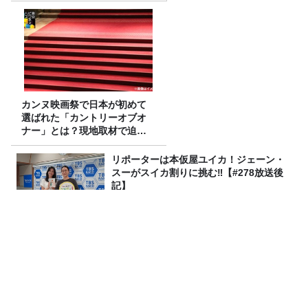
カンヌ映画祭で日本が初めて
選ばれた「カントリーオブオ
ナー」とは？現地取材で迫る
選出の意味
リポーターは本仮屋ユイカ！ジェーン・
スーがスイカ割りに挑む‼【#278放送後
記】
【ME:I】MOMONAさん&TSUZUMIさん
とこねくと🌺
画面を魅力的にするエフェクトを作る！