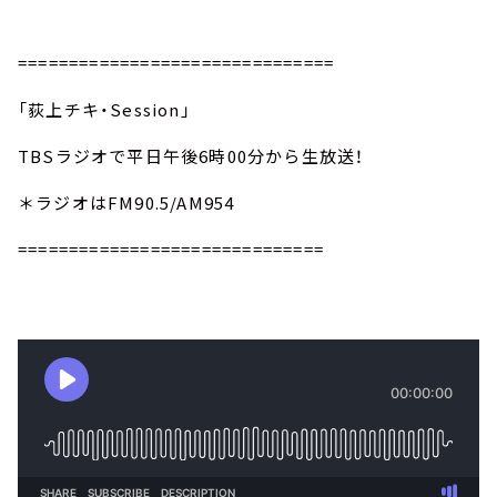
===============================
「荻上チキ・Session」
TBSラジオで平日午後6時00分から生放送！
＊ラジオはFM90.5/AM954
==============================