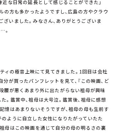
身近な日常の延長として感じることができた」
ールの方も多かったようですし、広島の方やクラウ
ございました。みなさん、ありがとうございま
…。
シティの極音上映にて見てきました。1回目は会社
自分が買ったパンフレットを見て、『この映画、ど
普段腰が悪くあまり外に出たがらない祖母が興味
た。鑑賞中、祖母は大号泣。鑑賞後、祖母に感想
の記憶はあまりないそうですが、祖母の母も生前す
子のように自立した女性になりたがっていたた
、祖母はこの映画を通じて自分の母の明るさの裏