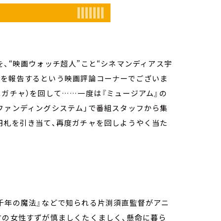
を、“映画ウォッチ超人”こと“シネマンディアス宇
果を報告するという映画評論コーナーでございま
ャガチャ）を回して……一度は『ミュージアム』の
ファンディングシステム」で番組スタッフから集
円札を引き当て、再度ガチャを回しようやく当た
千年の魔法』などで知られる片渕須直監督がアニ
才の女性すずが慎ましくたくましく、懸命に暮ら