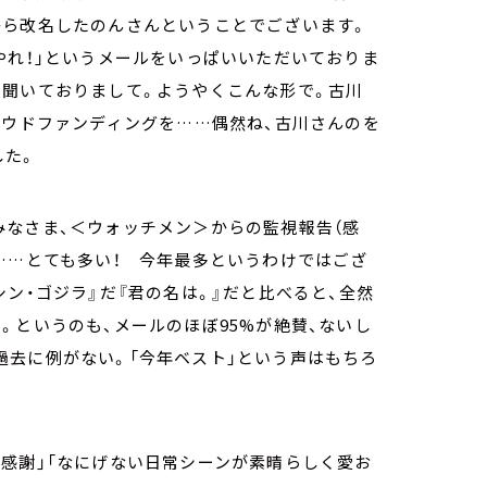
から改名したのんさんということでございます。
やれ！」というメールをいっぱいいただいておりま
も聞いておりまして。ようやくこんな形で。古川
ラウドファンディングを……偶然ね、古川さんのを
した。
みなさま、＜ウォッチメン＞からの監視報告（感
……とても多い！ 今年最多というわけではござ
ン・ゴジラ』だ『君の名は。』だと比べると、全然
。というのも、メールのほぼ95%が絶賛、ないし
過去に例がない。「今年ベスト」という声はもちろ
感謝」「なにげない日常シーンが素晴らしく愛お