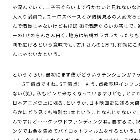
ゃ混んでいて、二子玉ぐらいまで行かないと見れないな
大入り満員で。ユーロスペースとか結構見るの大変だろ
んで満員じゃないけどもほぼほぼ満席ぐらいの感じで。
ーの）せのちんさん曰く、地方は結構ガラガラだったりも
判を広げるという意味でも、古川さんの1万円、有効にこ
んじゃないかという。
というぐらい、最初にまず僕がどういうテンションか？
……5千億点ですね。5千億点！ もう、点数表現インフ
ない（笑）。私もピンと来なくなっていますけども。とにか
日本アニメ史上に残る、というか、日本映画史に残る大傑
らかにどう見ても特別な1本ということなんじゃないで
んですけど……クラウドファンディングね。要するに、（
ングでお金を集めてパイロットフィルムを作るという。