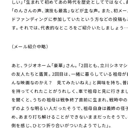
しい」「生まれて初めてあの時代を歴史としてではなく、
「のんさんの声、演技も最高」などが主な声。また、初メ
ドファンディングに参加していたという方などの投稿も
す。それでは、代表的なところをご紹介いたしましょう…
（メール紹介中略）
あと、ラジオネーム「豪華」さん。「2回とも、立川シネマ
の友人たちと鑑賞。2回目は、一緒に暮らしている祖母が
んな映画なのかえ？ 見てみたいねえ』と興味を持ち、
を持ってくれたことがうれしく、車で祖母と見に行きまし
を聞くと、うちの祖母は戦争終了直前に生まれ、戦時中
ずのような明るい人だったそうで、祖母自身は義姉の径
め、あまり打ち解けることができないままだったそうで
側を感じ、ひとつ折り合いがついたようでした」。