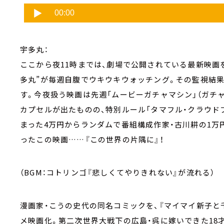
宇多丸：
ここから夜11時までは、劇場で公開されている最新映画
多丸”が毎週自腹でウキウキウォッチング。その監視結
す。今夜扱う映画は先週「ムービーガチャマシン」（ガチ
カプセルが出たものの、特別ルール「タマフル・クラウド
まった4万円からランダムで番組構成作家・古川耕の1万
ったこの映画……『この世界の片隅に』！
（BGM：コトリンゴ『悲しくてやりきれない』が流れる）
漫画家・こうの史代の同名コミックを、『マイマイ新子と
メ映画化。第二次世界大戦下の広島・呉に嫁いできた18