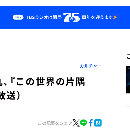
クス
イベント・グッ
ズ
st
YouTube
せ
会社情報
カルチャー
丸、『この世界の片隅
6放送）
この記事をシェア