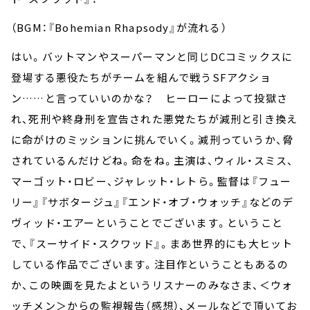
（BGM：『Bohemian Rhapsody』が流れる）
はい。バットマンやスーパーマンと同じDCコミックスに
登場する悪役たちがチームを組んで戦うSFアクショ
ン……と言っていいのかな？ ヒーローによって投獄さ
れ、死刑や終身刑を宣告された悪党たちが減刑と引き換え
に命がけのミッションに挑んでいく。減刑っていうか、脅
されているんだけどね。命をね。主演は、ウィル・スミス、
マーゴット・ロビー、ジャレット・レトら。監督は『フュー
リー』『サボタージュ』『エンド・オブ・ウォッチ』などのデ
ヴィッド・エアーということでございます。ということ
で、『スーサイド・スクワッド』。まあ世界的にも大ヒット
している作品でございます。注目作ということもあるの
か、この映画を見たよというリスナーのみなさま、＜ウォ
ッチメン＞からの監視報告（感想）、メールなどで頂いてお