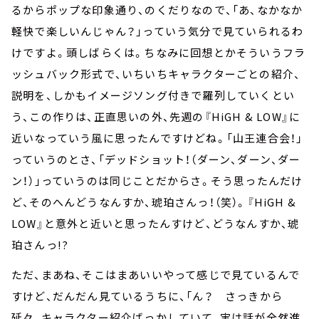
るからポップな印象通り、のくだりなので、「あ、なかなか
軽快で楽しいんじゃん？」っていう気分で見ていられるわ
けですよ。頭しばらくは。ちなみに回想とかそういうフラ
ッシュバック形式で、いちいちキャラクターごとの紹介、
説明を、しかもイメージソング付きで羅列していくとい
う、この作りは、正直思いの外、先週の『HiGH & LOW』に
近いなっていう風に思ったんですけどね。「山王連合会！」
っていうのとさ、「デッドショット！（ダーン、ダーン、ダー
ン！）」っていうのは同じことだからさ。そう思ったんだけ
ど、そのへんどうなんすか、琥珀さんっ！（笑）。『HiGH &
LOW』と意外と近いと思ったんすけど、どうなんすか、琥
珀さんっ!?
ただ、まあね、そこはまあいいやって感じで見ているんで
すけど、だんだん見ているうちに、「ん？ さっきから
延々、キャラクター紹介ばっかしていて、実は話が全然進