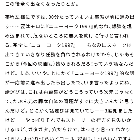
この後全く出なくなったりとか。
事程左様にですね、30分たっていよいよ事態が前に進み出
す……要はモロに『ニューヨーク1997』的なね、爆弾を埋
め込まれて、危ないところに要人を助けに行けと言われ
る、完全に『ニューヨーク1997』……ちなみにスネークは
出てきていきなり任務を負わされるわけだから、じゃあそ
こから（今回の映画も）始められるだろ！っていう話なんだ
けど。まあ、いいや。とにかく『ニューヨーク1997』的な話
が一応前に進み出したら出したで、いま言ったようにね、
話運びは、これは再編集がどうこうっていう次元じゃなく
て、たぶん元の脚本自体の問題がすでに大きいんだと思う
んだけど。とにかく話運びは見ていても──3度見ました
けど──やっぱりそれでもストーリーの行方を見失いか
けるほど、ガタガタ。穴だらけで、はっきり言ってわかり
づらい。わかりづらいイコール、説明もしづらいんですよ