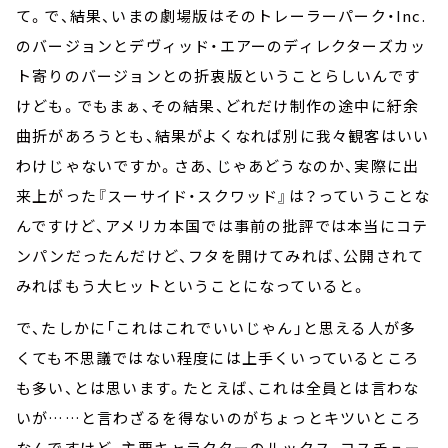
て。で、結果、いまの劇場版はそのトレーラーパーク・Inc.
のバージョンとデヴィッド・エアーのディレクターズカッ
ト寄りのバージョンとの折衷版ということらしいんです
けども。でもまぁ、その結果、どれだけ制作の途中に紆余
曲折があろうとも、結果がよくなれば別に我々観客はいい
わけじゃないですか。さあ、じゃあどうなのか、実際に出
来上がった『スーサイド・スクワッド』は？っていうことな
んですけど、アメリカ本国では事前の批評では本当にコテ
ンパンだったんだけど、フタを開けてみれば、公開されて
みればもう大ヒットということになっていると。
で、たしかに「これはこれでいいじゃん」と思える人が多
くても不思議ではない程度には上手くいっているところ
も多い、とは思います。たとえば、これは全員とは言わな
いが……と言わざるを得ないのがちょっとキツいところ
なんですけど、主要キャラクターのルックス、コスチュー