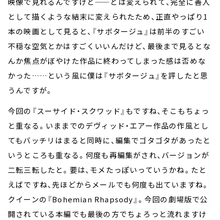
映像で見れるんですけど——とは変えられて、完全に善人
として描くような結末に変えられたため、正直やっぱり1
本の映画として見ると、『サボタージュ』は前半のすごい
不穏な空気とかはすごくいいんだけど、最後まで見るとな
んか焦点がぼやけた作品に終わってしまった感は否めな
かった……という風に僕は『サボタージュ』を評したと思
うんですが。
今回の『スーサイド・スクワッド』もですね、そこもちょっ
と重なる。いままでのデヴィッド・エアー作品の作風とし
てもバッチリはまると同時に、編集でゴタゴタがあったと
いうところも重なる。何度も再編集がされ、バージョンが
二転三転したと。要は、モメたっぽいっていうかね。たと
えばですね、先ほどからメールでも何度も出ていますね。
クイーンの『Bohemian Rhapsody』。今回の劇場版で公
開されている本編でも最後の方でちょろっと流れますけ