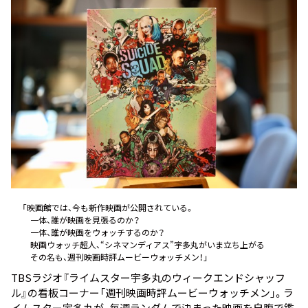
お知らせ
イベント・グッズ
YouTube
会社情報
「映画館では、今も新作映画が公開されている。
一体、誰が映画を見張るのか？
一体、誰が映画をウォッチするのか？
映画ウォッチ超人、“シネマンディアス”宇多丸がいま立ち上がる――
その名も、週刊映画時評ムービーウォッチメン！」
TBSラジオ『ライムスター宇多丸のウィークエンドシャッフ
ル』の看板コーナー「週刊映画時評ムービーウォッチメン」。ラ
イムスター宇多丸が、毎週ランダムで決まった映画を自腹で鑑