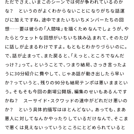
ただでさえ、いまこのシーンでは何が争われているのか
な？ というのがよくわからないことになりがちな話運
びに加えですね、途中でまたいちいちメンバーたちの回
想……要は彼らの「人間味」を描くためなんでしょうが、や
たらとウェットな回想がいちいち挟み込まれて、そのたび
に話しが止まるわけですよ。もともとわかりづらいのに。
で、話が止まって、また戻ると、「えっと、ところでなんだ
っけ？」って。ということで、つまり結局、さっき言ったよ
うに30分紹介に費やして、じゃあ話が動き出したら早い
か？っていうと、残りの90分も結局テンポは悪いままとい
う。そもそも今回の劇場公開版、編集のせいもあるんです
かね？ スーサイド・スクワッドの連中がどれだけ悪いの
か？ という具体的描写はほとんどない。あっても、まあ
悪人に対してなんかやったりしているだけなんで、そこま
で悪くは見えないっていうところにとどめられていると