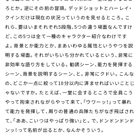
ろとか。逆にその前の冒頭。デッドショットとハーレイ・
クインだけは現在の状況っていうのを見せるところ。こ
れら、要はいまそれぞれ5段階、5つの違う場面なんですけ
ど、この5つは全て一種のキャラクター紹介なわけです
よ。背景とか能力とか、まあいわゆる属性というやつを説
明する場面。それがいちいち分かれているという、非常に
非効率な語り方をしている。勧誘シーン、能力を発揮する
シーン、背景を説明するシーン、と。非常にクドい。こんな
の、どこか一点に絞って10分以内に済ませればいいことじ
ゃないですか。たとえば、一堂に会するところで全員こう
やって拘束されながらやって来て、「ウワーッ！」って暴れ
て能力を発揮して、周りの普通の兵隊たちがなぎ飛ばされ
て、「ああ、こいつはやっぱり強い」と。で、ドンドンドンド
ンッ！って名前が出るとか、なんかそういう。