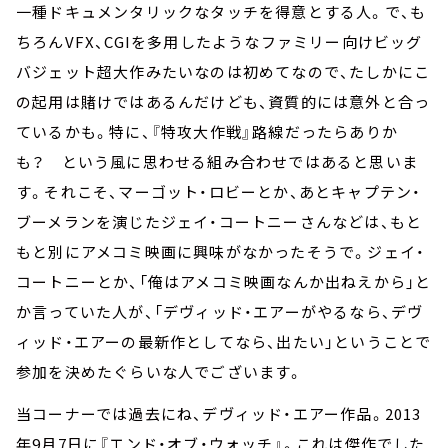
一種ドキュメンタリックなタッチを得意とする人。で、も
ちろんVFX、CGIを多用したようなファミリー向けビッグ
バジェット超大作みたいなのは初めてなので、たしかにこ
の起用は賭けではあるんだけども、資質的には意外と合っ
ているかも。特に、『特攻大作戦』路線だったらありか
も？ という風に思わせる組み合わせではあると思いま
す。それこそ、マーゴット・ロビーとか、あとキャプテン・
ブーメランを演じたジェイ・コートニーさんなどは、もと
もと別にアメコミ映画に興味がなかったそうで。ジェイ・
コートニーとか、「俺はアメコミ映画なんか出ねえから」と
か言っていた人が、「デヴィッド・エアーがやるなら、デヴ
ィッド・エアーの最新作としてなら、出たい」ということで
参加を決めたぐらいな人でございます。
当コーナーでは過去にね、デヴィッド・エアー作品。2013
年9月7日に『エンド・オブ・ウォッチ』。これは傑作でした