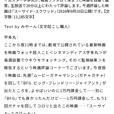
賞。生放送で20分以上にわたって評論します。今週評論した映
画は
『スーサイド・スクワッド』
（2016年9月10日公開）です。【文
字数：13,185文字】
Text by みやーん（文字起こし職人）
宇多丸：
ここから夜11時までは、劇場で公開されている最新映画
を映画ウォッチ超人こと＜シネマンディアス宇多丸＞が
毎週自腹でウキウキウォッチング。その＜監視結果＞を
報告するという映画評論コーナーでございます。今夜扱
う映画は、先週「ムービーガチャマシン」（ガチャガチャ）
を回して『BFG: ビッグ・フレンドリー・ジャイアント』が
出たところを、よせばいいのに1万円課金して──別に
『BFG』でも良かったんだけど──1万円課金して、もう1
回ガチャを回してコロリと出たこの映画……『スーサイ
ド・スクワッド』！