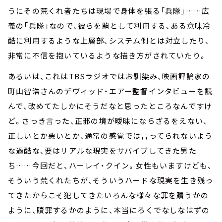
うにその荒くれ者たちは現場で身体を張る「兵隊」……広
義の「兵隊」なので、彼らを駒として利用する、ある意味冷
酷に利用するような上層部、システム側とは対立したり、
非常に不信を抱いているような描き方がされていたり。
あるいは、これはTBSラジオではお馴染み、映画評論家の
町山智浩さんのデヴィッド・エアー監督インタビューを読
んで、改めてたしかにそうだなと思ったところなんですけ
ど。さっき言った、正邪の境が曖昧にならざるをえない、
正しいとか悪いとか、通常の感覚では言ってられないよう
な過酷な、要はリアルな現実をサバイブしてきた男た
ち……今回だと、ハーレイ・クイン。女性もいますけども、
そういう荒くれたちが、そういうハードな現実を生き残っ
てきたからこそ犯してきたいろんな様々な罪を贖うかの
ように、贖罪するかのように、本当にろくでなしなはずの