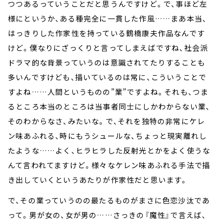
つつあるっていうことだと思うんですけど。で、事ほど左
様にというか、ある種完全に一貫した作風……まあ本当、
はっきりした作家性を持っている鶴橋康夫作品なんです
けど。僕なりにざっくりと言ってしまえばですね、社会派
ドラマ的な背景っていうのは意識されてたりすることも
多いんですけども、描いているのは常に、こういうことで
すよね……人間というものの”業”ですよね。それも、つま
るところ本当のところは当事者同士にしかわからない業、
そのわからなさ、みたいな。で、それを独特の非常にケレ
ン味あふれる、時にもうシュールな、ちょっと現実離れし
たような……よく、ヒラヒラした反射光とかをよく使うな
んて言われてますけど。様々なケレン味あふれる手法で描
き出していくというあたりが作家性だと思います。
で、その業っていうのの最たるものがまさに色恋沙汰であ
って。男が女の、女が男の……さっきの『魔性』で言えば、