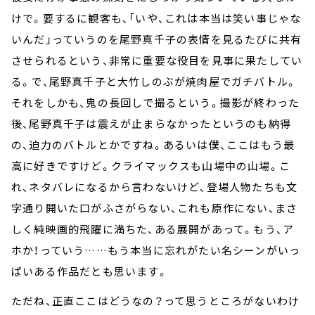
けで。要するに観客も、「いや、これは本当は笑い事じゃな
いんだ」っていうのを尾野真千子の表情を見るたびに共有
させられるという、非常に重要な役目を見事に果たしてい
る。で、尾野真千子と大竹しのぶが焼肉屋でガチバトル。
それをしかも、鬼の長回しで撮るという。撮影が終わった
後、尾野真千子は震えが止まらなかったというのも納得
の、迫力のバトルとかですね。あるいは僕、ここはもう最
高に好きですけど。クライマックスも山場中の山場。こ
れ、ネタバレになるから言わないけど、登場人物たちも文
字通り開いた口がふさがらない、これも原作にない、まさ
しく純映画的飛躍に満ちた、ある展開があって。もう、ア
ホか！っていう……もう本当に忘れがたい名シーンがいっ
ぱいある作品だとも思います。
ただね、正直ここはどうなの？って思うところがないわけ