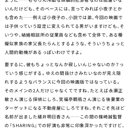
いんだけども、そのベースには、言ってみれば小夜子とか
も含めた……例えば小夜子の、小説では弟、今回の映画で
は子供っていう設定に変えられてる男がいますけども、そ
いつや、結婚相談所の従業員なども含めて全体で、ある種
擬似家族の家父長たらんとするような、そういうちょっと
人間的動機があるっぽいわけですよ。
要するに、彼もちょっとなんか寂しいんじゃないのか？っ
ていう感じがする。ゆえの間抜けさみたいなのが見え隠
れするようなバランスに今回の映画版ではなっている。
そのメインの2人だけじゃなくてですね、たとえば永瀬正
敏さん演じる探偵にしろ、笑福亭鶴瓶さん演じる後妻業の
ターゲットになる不動産屋にしろですね、それこそ先ほど
名前が出ました樋井明日香さん……この間の篠崎誠監督
の『SHARING』での好演も非常に印象深かったですけど、