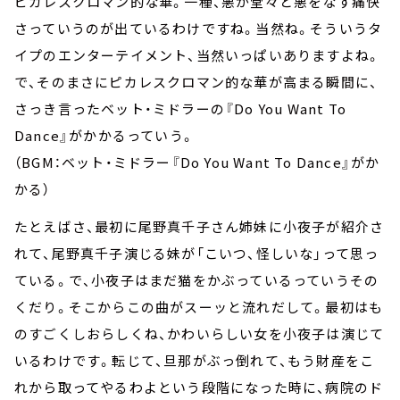
ピカレスクロマン的な華。一種、悪が堂々と悪をなす痛快
さっていうのが出ているわけですね。当然ね。そういうタ
イプのエンターテイメント、当然いっぱいありますよね。
で、そのまさにピカレスクロマン的な華が高まる瞬間に、
さっき言ったベット・ミドラーの『Do You Want To
Dance』がかかるっていう。
（BGM：ベット・ミドラー『Do You Want To Dance』がか
かる）
たとえばさ、最初に尾野真千子さん姉妹に小夜子が紹介さ
れて、尾野真千子演じる妹が「こいつ、怪しいな」って思っ
ている。で、小夜子はまだ猫をかぶっているっていうその
くだり。そこからこの曲がスーッと流れだして。最初はも
のすごくしおらしくね、かわいらしい女を小夜子は演じて
いるわけです。転じて、旦那がぶっ倒れて、もう財産をこ
れから取ってやるわよという段階になった時に、病院のド