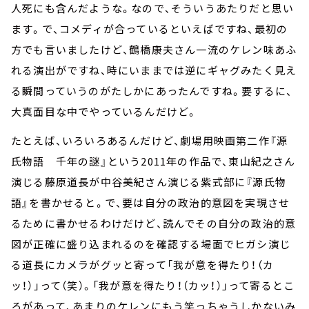
人死にも含んだような。なので、そういうあたりだと思い
ます。で、コメディが合っているといえばですね、最初の
方でも言いましたけど、鶴橋康夫さん一流のケレン味あふ
れる演出がですね、時にいままでは逆にギャグみたく見え
る瞬間っていうのがたしかにあったんですね。要するに、
大真面目な中でやっているんだけど。
たとえば、いろいろあるんだけど、劇場用映画第二作『源
氏物語 千年の謎』という2011年の作品で、東山紀之さん
演じる藤原道長が中谷美紀さん演じる紫式部に『源氏物
語』を書かせると。で、要は自分の政治的意図を実現させ
るために書かせるわけだけど、読んでその自分の政治的意
図が正確に盛り込まれるのを確認する場面でヒガシ演じ
る道長にカメラがグッと寄って「我が意を得たり！（カ
ッ！）」って（笑）。「我が意を得たり！（カッ！）」って寄るとこ
ろがあって、あまりのケレンにもう笑っちゃうしかないみ