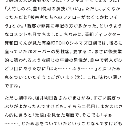
「大竹しのぶ、豊川悦司の演技がいい」。ただし、よくなか
った方だと「被害者たちへのフォローがなくてかわいそ
う」とか。「観客が非常に年配の方が多かった」というよう
なコメントも目立ちました。ちなみに、番組ディレクター
箕和田くんが見た有楽町TOHOシネマズ日劇では、後ろに
座っていた70オーバーの男性客。要するに、まさに後妻業
的に狙われるような感じの年齢の男性が、劇中で老人がひ
どい目にあうたびに「はぁ～……ふぅ～……」と深いため
息をついていたそうでございます（笑）。これ、味わい深い
ですね。
ただし劇中ね、樋井明日香さんがまさかね、すごい脱ぎっ
ぷりがよかったんですけども。そちら二代目しまおまほさ
ん的に言うと「覚悟」を見せた場面で、そこでも「はぁ
～……」とため息をついていたということなんですけども