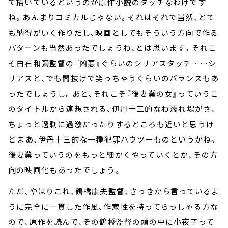
て描いているというのが原作小説のタッチなわけです
ね。あんまりコミカルじゃない。それはそれで当然、とて
も納得がいく作りだし、映画としてもそういう方向で作る
パターンも当然あったでしょうね、とは思います。それこ
そ白石和彌監督の『凶悪』ぐらいのシリアスタッチ……シ
リアスと、でも間抜けで笑っちゃうぐらいのバランスもあ
ったでしょうし。あと、それこそ『後妻業の女』っていうこ
のタイトルから連想される、伊丹十三的なね――濡れ場がさ、
ちょっと過剰に過激だったりするところも近いと思うけ
ど――まあ、伊丹十三的な一種犯罪ハウツーものというかね。
後妻業っていうのをもっと細かくやっていくとか、その方
向の映画化もあったでしょう。
ただ、やはりこれ、鶴橋康夫監督、さっきから言っているよ
うに完全に一貫した作風、作家性を持ってらっしゃる方な
ので、原作を読んで、その鶴橋監督の頭の中に小夜子って