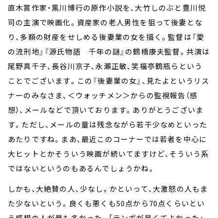
直木賞作家・黒川博行の原作小説を、大竹しのぶと豊川悦
司の主演で映画化。資産家の老人男性を狙って後妻とな
り、多額の財産をせしめる後妻業の女を描く。監督は『愛
の流刑地』『源氏物語 千年の謎』の鶴橋康夫監督。共演は
尾野真千子、長谷川京子、永瀬正敏、笑福亭鶴瓶らという
ことでございます。この『後妻業の女』、見たよというリス
ナーのみなさま、＜ウォッチメン＞からの監視報告（感
想）、メールなどで頂いております。ありがとうございま
す。ただし、メールの量は残念ながら若干少なめといった
あたりですね。まあ、最近このコーナーでは若者を中心に
大ヒットとかそういう映画が続いてますけど、そういう系
ではないというのもあるんでしょうかね。
しかも、大絶賛の人、少なし。かといって、大激怒の人もま
た少ないという。良くも悪くも50点から70点くらいとい
う感想の人が最も多かった。「テンポが早くてよかった」