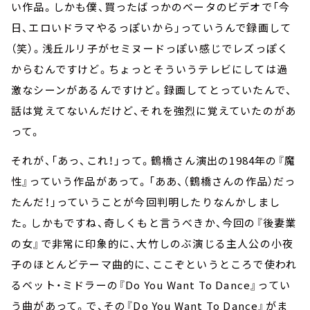
い作品。しかも僕、買ったばっかのベータのビデオで「今
日、エロいドラマやるっぽいから」っていうんで録画して
（笑）。浅丘ルリ子がセミヌードっぽい感じでレズっぽく
からむんですけど。ちょっとそういうテレビにしては過
激なシーンがあるんですけど。録画してとっていたんで、
話は覚えてないんだけど、それを強烈に覚えていたのがあ
って。
それが、「あっ、これ！」って。鶴橋さん演出の1984年の『魔
性』っていう作品があって。「ああ、（鶴橋さんの作品）だっ
たんだ！」っていうことが今回判明したりなんかしまし
た。しかもですね、奇しくもと言うべきか、今回の『後妻業
の女』で非常に印象的に、大竹しのぶ演じる主人公の小夜
子のほとんどテーマ曲的に、ここぞというところで使われ
るベット・ミドラーの『Do You Want To Dance』ってい
う曲があって。で、その『Do You Want To Dance』がま