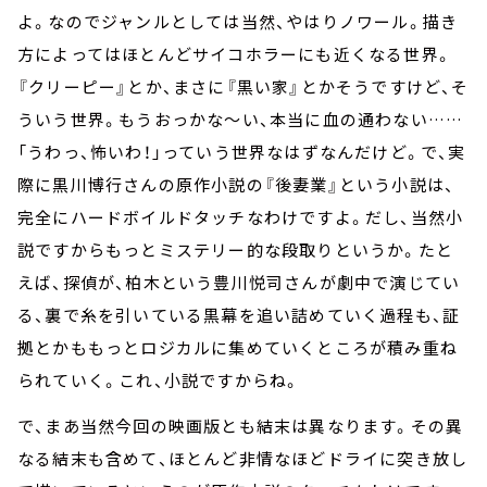
よ。なのでジャンルとしては当然、やはりノワール。描き
方によってはほとんどサイコホラーにも近くなる世界。
『クリーピー』とか、まさに『黒い家』とかそうですけど、そ
ういう世界。もうおっかな～い、本当に血の通わない……
「うわっ、怖いわ！」っていう世界なはずなんだけど。で、実
際に黒川博行さんの原作小説の『後妻業』という小説は、
完全にハードボイルドタッチなわけですよ。だし、当然小
説ですからもっとミステリー的な段取りというか。たと
えば、探偵が、柏木という豊川悦司さんが劇中で演じてい
る、裏で糸を引いている黒幕を追い詰めていく過程も、証
拠とかももっとロジカルに集めていくところが積み重ね
られていく。これ、小説ですからね。
で、まあ当然今回の映画版とも結末は異なります。その異
なる結末も含めて、ほとんど非情なほどドライに突き放し