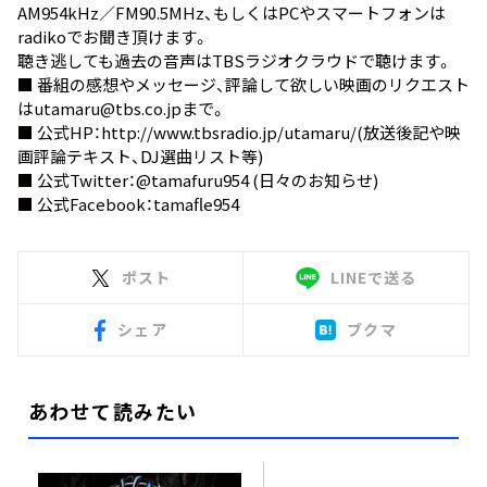
AM954kHz／FM90.5MHz、もしくはPCやスマートフォンは
radiko
でお聞き頂けます。
聴き逃しても過去の音声は
TBSラジオクラウド
で聴けます。
■ 番組の感想やメッセージ、評論して欲しい映画のリクエスト
は
utamaru@tbs.co.jp
まで。
■ 公式HP：
http://www.tbsradio.jp/utamaru/
(放送後記や映
画評論テキスト、DJ選曲リスト等)
■ 公式Twitter：
@tamafuru954
(日々のお知らせ)
■ 公式Facebook：
tamafle954
ポスト
LINEで送る
シェア
ブクマ
あわせて読みたい