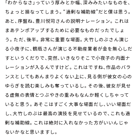
「わからなさ」っていう厚みとか幅、深みみたいなものを、
ちょっと損なってしまう。“過剰な補助線”だと僕は思う。
あと、序盤ね、豊川悦司さんの説明ナレーション。これは
まあテンポアップするために必要なものだったでしょ
う。ただ、後半。非常に重要な場面。大竹しのぶさん演じ
る小夜子に、鶴瓶さんが演じる不動産業者が金を無心しだ
すというくだりで、突然、いきなりそこで小夜子の内面ナ
レーションが入るんですけど。これはですね、作品のバラ
ンスとしてもあんまりよくない上に、見る側が彼女の心の
ゆらぎを読む楽しみも奪っているし。その後、彼女が見せ
る虚無の表情とつぶやきの重みもなんか軽くしちゃって
いると思う。あそこはすごく大事な場面だし、いい場面だ
し、大竹しのぶは最高の演技を見せているので、これも過
剰な補助線。これは絶対に入れなかった方がいいんじゃ
ないかなと思いますし。