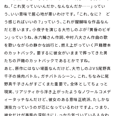
ね、「これ笑っていいんだか、なんなんだか……」ってい
う、いい意味で居心地が悪いわけです。「これ、なに？ ど
う感じればいいの？」っていう、これが醍醐味な作品なん
だと思います。小夜子を演じる大竹しのぶが『黄昏のビギ
ン』っていうね、永六輔さん作詞、中村八大さん作曲の歌
を歌いながらの静かな凶行と、燃え上がっていく戸籍謄本
のカットバック。要するに彼女がいままで葬ってきた男
たちの戸籍のカットバックであるとかですね。
あと、原作にはない場面なんだけど、大竹しのぶVS尾野真
千子の焼肉バトル。ガチバトルシーン。これ、ちなみに尾
野真千子さんがすごくまた重要で。全体としてちょっと
現実、リアリティから浮き上がったようなノワールコメデ
ィータッチなんだけど、彼女のある意味正統派、たしかな
演技力っていうのが芯になっているわけですよ。つまり、
彼女だけが事態の深刻さにしっかり気づいている人なわ