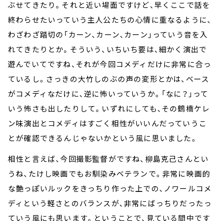
ぶせてきたり。それと近い場面ですけど、早くここで話を
終わらせたいっていう主人公たちの心情に重なるように、
わざわざ踏切の「カーン、カーン、カーン」っていう音を入
れてきたりとか。そういう、いちいち要は、細かく演出で
遊んでいてですね、それが今回コメディだけに非常に合っ
ているし。さっきの大竹しのぶの声の変形とかは、ベース
がコメディなだけに、逆に怖いっていうか。「なに？」って
いう怖さも出したりして。いずれにしても、その鶴橋ケレ
ン味演出とコメディはすごく相性がいいんだっていうこ
とが確認できるんじゃないかという風に思いました。
相性と言えば、今回撮影監督がですね、柳島克己さんとい
うね、たけし映画でもお馴染みベテランで。非常に映画的
な艶っぽいルックをきっちり作った上での、ノワールコメ
ディという軽さとのバランスが、非常にばっちりだったっ
ていう風にも思います。ということで、見ている間中です