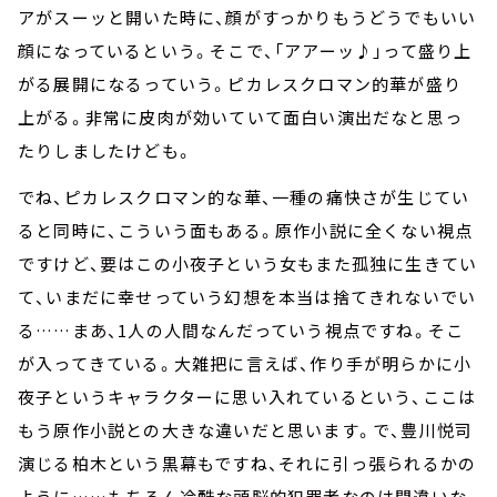
アがスーッと開いた時に、顔がすっかりもうどうでもいい
顔になっているという。そこで、「アアーッ♪」って盛り上
がる展開になるっていう。ピカレスクロマン的華が盛り
上がる。非常に皮肉が効いていて面白い演出だなと思っ
たりしましたけども。
でね、ピカレスクロマン的な華、一種の痛快さが生じてい
ると同時に、こういう面もある。原作小説に全くない視点
ですけど、要はこの小夜子という女もまた孤独に生きてい
て、いまだに幸せっていう幻想を本当は捨てきれないでい
る……まあ、1人の人間なんだっていう視点ですね。そこ
が入ってきている。大雑把に言えば、作り手が明らかに小
夜子というキャラクターに思い入れているという、ここは
もう原作小説との大きな違いだと思います。で、豊川悦司
演じる柏木という黒幕もですね、それに引っ張られるかの
ように……もちろん冷酷な頭脳的犯罪者なのは間違いな