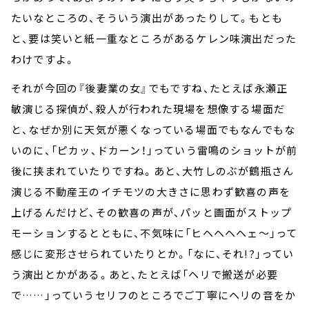
たいなところの、そういう演出があったりして。もとも
と、要は笑いと紙一重なところがあるケレン味演出だった
わけですよ。
それが今回の『後妻業の女』でもですね、たとえば永瀬正
敏演じる探偵が、殺人が行われた現場を想像する場面だ
と、なぜか別に天気が悪くなっている場面でもなんでもな
いのに、「ピカッ、ドカーン！」っていう雷鳴のショットが前
後に挟まれていたりですね。あと、大竹しのぶが鶴瓶さん
演じる不動産王のイチモツの大きさに思わず歓喜の声を
上げるんだけど、その歓喜の声が、パッと画面がストップ
モーションするとともに、不気味に「ヒヘヘヘヘェ～」って
感じに変形させられていたりとか。「なに、それ!?」ってい
う演出とかがある。あと、たとえば「ヘリで搬送が必要
で……」っていうセリフのところでご丁寧にヘリの音をか