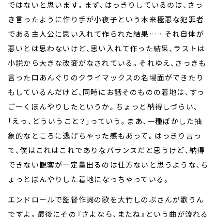
ではないと思います。まず、はっきりしているのは、さっ
き言ったように作り手が小夜子という本来極悪な犯罪者
である主人公に思い入れて作られた結果……それ自体が
悪いとは思わないけど、思い入れて作った結果、ラストは
小説から大きな改変がなされている。それゆえ、さっきも
言った口あんぐりのクライマックスの名場面ができたり
もしているんだけど、同時にお話そのものの着地は、すっ
ごーくぼんやりしたというか。ちょっと納得しづらい、
「えっ、どういうこと？」っていう。まあ、一種ぼかした抽
象的なところに逃げちゃった感もあって。はっきり言っ
て、僕はこれはこれでありなバランスだと思うけど、納得
できない観客が一定量出るのは仕方ないと思うような、ち
ょっとぼんやりした着地になっちゃっている。
エンドロールで監督作詞の歌を大竹しのぶさんが歌うん
ですよ。最後にその『さよなら、またね』という曲が流れる