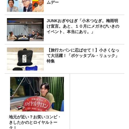
ムデー
JUNKおぎやはぎ「小木つなぎ。梅雨明
け宣言。あと、１０月にメガネびいきの
イベント、本当にあり。」
【旅行カバンに忍ばせて！】小さくなっ
て大活躍！「ポケッタブル・リュック」
特集
地元が近い？お笑いコンビ・
きしたかのとロイヤルトー
ク！