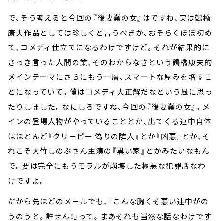
で、そう考えると今回の『後妻業の女』はですね、実は鶴橋
康夫作品としては珍しくと言うべきか、おそらくほぼ初め
て、コメディ仕立てになるわけですけど。それが結果的に
さっき言った人間の業、そのわからなさという鶴橋康夫的
メインテーマにさらにもう一層、スマートな厚みを増すこ
とになっていて。僕はコメディ大正解だなという風に思っ
たりしました。なにしろですね、今回の『後妻業の女』。メ
インの登場人物がやっていることとか、出てくる連中自体
はほとんど『クリーピー 偽りの隣人』とか『凶悪』とか、そ
れこそ大竹しのぶさん主演の『黒い家』とかみたいなもん
で。要は完全にもうモラルが崩壊した極悪な犯罪話なわ
けですよ。
だから先ほどのメールでも、「こんな胸くそ悪い連中がの
うのうと。許せん！」って。まあそれも当然な話なわけです