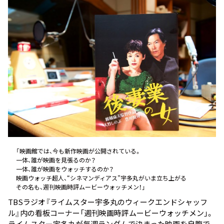
お知らせ
イベント・グッズ
YouTube
会社情報
「映画館では、今も新作映画が公開されている。
一体、誰が映画を見張るのか？
一体、誰が映画をウォッチするのか？
映画ウォッチ超人、“シネマンディアス”宇多丸がいま立ち上がる――
その名も、週刊映画時評ムービーウォッチメン！」
TBSラジオ『ライムスター宇多丸のウィークエンドシャッフ
ル』内の看板コーナー「週刊映画時評ムービーウォッチメン」。
ライムスター宇多丸が毎週ランダムで決まった映画を自腹で