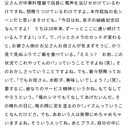
父さんが中華料理屋で店員に罵声を浴びせかけているわ
けですね。怒鳴りつけているわけですよ。本作屈指の名シ
ーンだと思いますけども。「今日はね、息子の結婚記念日
なんですよ！ うちは20年来、ずーっとここに通い続けて
いるんですよ！」って。で、パッとカメラのカットが変わる
と、お嫁さん側のお父さんお母さんが気まずそうに、かつ
見て見ぬふりでご飯を食べている。「ええっ？ お前、この
状況でこれやってんの!?」っていうことですよね（笑）。そ
のおかしさっていうことですよね。でも、散々怒鳴ってお
いて、「でもお母さん、水餃子、美味しいでしょう？」（笑）。
要するに、彼なりのサービス精神というかね。もてなして
やろうという。「俺のシマでもてなしてあげたいんだ。そ
の晴れの日に、俺の顔に泥を塗るのか！」イズムっていうこ
となんだけどさ。でも、ああいう人は実際にめちゃめちゃ
いますよね。そういう人ってね。あとプラス、自分の中に