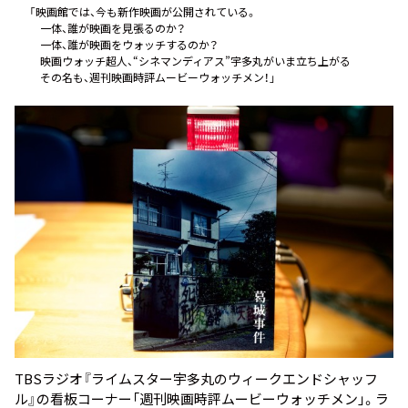
お知らせ
「映画館では、今も新作映画が公開されている。
一体、誰が映画を見張るのか？
イベント・グッズ
一体、誰が映画をウォッチするのか？
YouTube
映画ウォッチ超人、“シネマンディアス”宇多丸がいま立ち上がる――
会社情報
その名も、週刊映画時評ムービーウォッチメン！」
TBSラジオ『ライムスター宇多丸のウィークエンドシャッフ
ル』の看板コーナー「週刊映画時評ムービーウォッチメン」。ラ