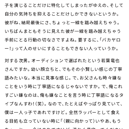
子を演じることだけに特化してしまったがゆえの、そして
自分の気持ちを抑えることだけしかできないというか。
彼がね、結局最後にさ、ちょっと一線を踏み越えちゃう。
いちばんまともそうに見えた彼が一線を踏み越えちゃう
手前にとる行動の切なさですよね。要するに、「バカヤロ
ー！」って人のせいにすることもできない人っていうか。
対する次男。オーディションで選ばれたという若葉竜也
さんですか。幼い顔立ちと、でもその小賢しい感じの丁寧
語みたいな。本当に見事な感じ。で、お父さんも時々嫌な
ことをいう時に丁寧語になるじゃないですか。で、俺これ
すごい嫌なのは、俺も嫌なことを言う時に丁寧語になるタ
イプなんすわ！（笑）。なので、たとえばやっぱり見ていて、
僕は一人っ子であれですけど。全然ラッパーとして食え
る目処も立っていない時に「（親に向かって）いやあ、もう