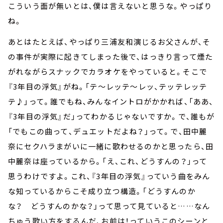
こういう面が無いとは、僕は言えないと思うな。やっぱり
ね。
あとはたとえば、やっぱり三浦友和演じるお父さんが、そ
の事件が実際に起きてしまった後で、はっきり言って煙た
がれながらスナックでカラオケをやっていると。そこで
『3年目の浮気』がね。「テ～レッテ～レッ、テッテレッテ
テ♪」って。誰でもね、みんなイントロがかかれば、「ああ、
『3年目の浮気』だ」ってわかるじゃないですか。で、誰もが
「でもこの曲って、デュエットだよね？」って。で、田中麗
奈にセクハラまがいに一緒に歌わせるのかと思ったら、田
中麗奈は座っているから。「え、これ、どうすんの？」って
思うわけですよ。これ、『3年目の浮気』っていう曲をみん
な知っているからこそ成り立つ構造。「どうすんのか
な？ どうすんのかな？」って思って見ていると……なん
ちゅう歌い方をするんだ、お前は！っていうこのシーンと