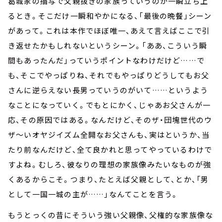
葛城家の描写で父親抜きの家族っていうのが一瞬立ち上
るとき。そこだけ一瞬和やかになる、「最後の晩餐」シーン
があって。これは本作でほぼ唯一、あえて言えばここで引
き返せたかもしれないというシーン。「ああ、こういう瞬
間もあったんだ」っていうポイントなわけだけど……で
も、そこでやっぱりね、それでもやっぱりどうしてもお父
さんに逆らえない長男っていうのがいて……というよう
なことになっていく。でもとにかく、じゃあお父さんが一
応、その原因ではある。なんだけど、そのザ・団塊世代のウ
ザ～いオヤジイズム全開なお父さんも、実はというか、当
たり前なんだけど、全て良かれと思ってやっているわけで
すよね。むしろ、彼なりの理想の家族像みたいなものが強
くあるからこそ。つまり、たとえば父親として、とか、「男
として一国一城の主が……」なんてことを言う。
もうとっくの昔にそういう強い父親像、父権的な家族像な