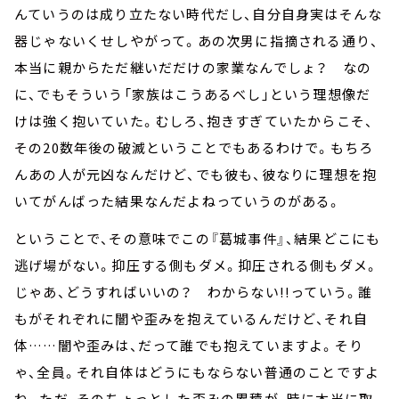
んていうのは成り立たない時代だし、自分自身実はそんな
器じゃないくせしやがって。あの次男に指摘される通り、
本当に親からただ継いだだけの家業なんでしょ？ なの
に、でもそういう「家族はこうあるべし」という理想像だ
けは強く抱いていた。むしろ、抱きすぎていたからこそ、
その20数年後の破滅ということでもあるわけで。もちろ
んあの人が元凶なんだけど、でも彼も、彼なりに理想を抱
いてがんばった結果なんだよねっていうのがある。
ということで、その意味でこの『葛城事件』、結果どこにも
逃げ場がない。抑圧する側もダメ。抑圧される側もダメ。
じゃあ、どうすればいいの？ わからない!!っていう。誰
もがそれぞれに闇や歪みを抱えているんだけど、それ自
体……闇や歪みは、だって誰でも抱えていますよ。そり
ゃ、全員。それ自体はどうにもならない普通のことですよ
ね。ただ、そのちょっとした歪みの累積が、時に本当に取