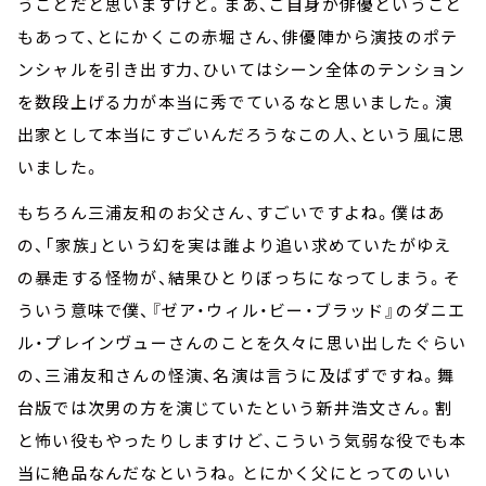
うことだと思いますけど。まあ、ご自身が俳優ということ
もあって、とにかくこの赤堀さん、俳優陣から演技のポテ
ンシャルを引き出す力、ひいてはシーン全体のテンション
を数段上げる力が本当に秀でているなと思いました。演
出家として本当にすごいんだろうなこの人、という風に思
いました。
もちろん三浦友和のお父さん、すごいですよね。僕はあ
の、「家族」という幻を実は誰より追い求めていたがゆえ
の暴走する怪物が、結果ひとりぼっちになってしまう。そ
ういう意味で僕、『ゼア・ウィル・ビー・ブラッド』のダニエ
ル・プレインヴューさんのことを久々に思い出したぐらい
の、三浦友和さんの怪演、名演は言うに及ばずですね。舞
台版では次男の方を演じていたという新井浩文さん。割
と怖い役もやったりしますけど、こういう気弱な役でも本
当に絶品なんだなというね。とにかく父にとってのいい