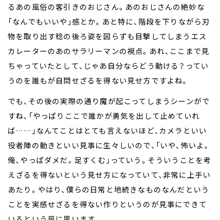
るあの風俗の客引きのおじさん。あのおじさんの絶妙な
「なんでもいいや」感とか。あと特に、階段を下りながら刃
物を取り出す稔の後ろ姿を図らずも目撃してしまうエス
カレーターのあのサラリーマンの視点。あれ、ここまで見
ちゃっていたとして、じゃあ自分ならどう動ける？ってい
うのを誰もが自問せざるを得ない見せ方ですよね。
でも、その後の実際の通り魔が起こってしまうシーンがで
すね、「やっぱりここで誰かが勇気を出して止めていれ
ば……」なんてことはとても言えないほど、カメラといい
役者陣の動きといい見事に生々しいので、「いや、怖いよ。
俺、やっぱダメだ。足すくむ」っていう。そういうことを考
えざるを得ないという見せ方になっていて、非常に上手い
あたり。やはり、僕らの日常と地続きなものなんだという
ことを実感せざるを得ない作りというのが見事にできて
いるという風に思います。