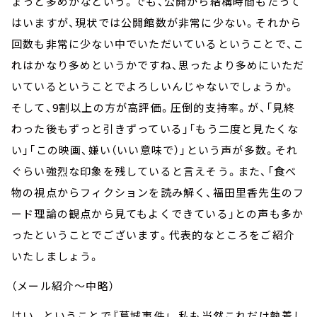
ょっと多めかなという。でも、公開から結構時間もたって
はいますが、現状では公開館数が非常に少ない。それから
回数も非常に少ない中でいただいているということで、こ
れはかなり多めというかですね、思ったより多めにいただ
いているということでよろしいんじゃないでしょうか。
そして、9割以上の方が高評価。圧倒的支持率。が、「見終
わった後もずっと引きずっている」「もう二度と見たくな
い」「この映画、嫌い（いい意味で）」という声が多数。それ
ぐらい強烈な印象を残していると言えそう。また、「食べ
物の視点からフィクションを読み解く、福田里香先生のフ
ード理論の観点から見てもよくできている」との声も多か
ったということでございます。代表的なところをご紹介
いたしましょう。
（メール紹介～中略）
はい。ということで『葛城事件』、私も当然これだけ執着し