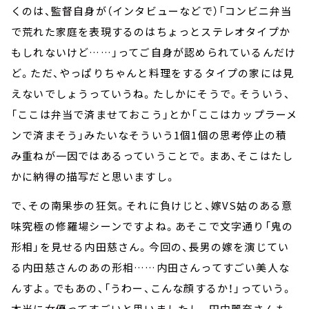
くのは、監督自身が（インタビューなどで）「コンビニ弁当
で荒れた家庭を表現するのはちょっとステレオタイプか
もしれないけど……」ってご自身が認められているんだけ
ど。ただ、やっぱりちゃんと料理をするタイプの家には見
えないでしょうっていうね。たしかにそうで。そういう、
「ここは弁当で済ませておこう」とか「ここはカップラーメ
ンで済まそう」みたいなそういう1個1個の思考停止の積
み重ねが一因ではあるっていうことで。まあ、そこはたし
かに納得の描写だと思いますし。
で、その南果歩の狂気。それに負けじと、嫁VS姑のある意
味究極の修羅場シーンですよね。あそこで文字通り「鬼の
形相」を見せる内田慈さん。今回の、長男の嫁を演じてい
る内田慈さんのあの形相……内田さんってすごい美人な
んすよ。でもあの、「うわー、こんな顔するか！」っていう。
本当に女優ってすごいと思いましたし。田中麗奈さんも