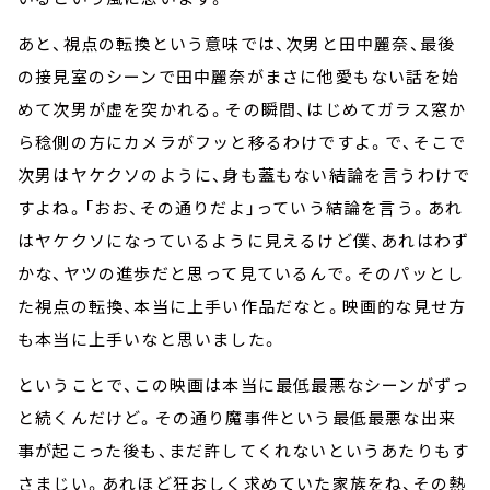
あと、視点の転換という意味では、次男と田中麗奈、最後
の接見室のシーンで田中麗奈がまさに他愛もない話を始
めて次男が虚を突かれる。その瞬間、はじめてガラス窓か
ら稔側の方にカメラがフッと移るわけですよ。で、そこで
次男はヤケクソのように、身も蓋もない結論を言うわけで
すよね。「おお、その通りだよ」っていう結論を言う。あれ
はヤケクソになっているように見えるけど僕、あれはわず
かな、ヤツの進歩だと思って見ているんで。そのパッとし
た視点の転換、本当に上手い作品だなと。映画的な見せ方
も本当に上手いなと思いました。
ということで、この映画は本当に最低最悪なシーンがずっ
と続くんだけど。その通り魔事件という最低最悪な出来
事が起こった後も、まだ許してくれないというあたりもす
さまじい。あれほど狂おしく求めていた家族をね、その熱