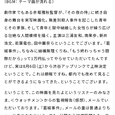
（BGM： テーマ曲が流れる）
劇作家でもある赤堀雅秋監督が、『その夜の侍』に続き自
身の舞台を実写映画化。無差別殺人事件を起こした青年
とその家族、そして青年と獄中結婚した女性らが繰り広げ
る壮絶な人間模様を描く。主演は三浦友和、南果歩、新井
浩文、若葉竜也、田中麗奈らということでございます。『葛
城事件』、ちなみに結構無理くりね、「もう終わっちゃう間
際だから」って1万円払ってやらせていただいてたんです
けど、実は8月6日（土）から渋谷アップリンクで上映決定
ということで。これは朗報ですね。都内でも改めて見るこ
とができるようになってきた、ということでございます。
ということで、この映画を見たよというリスナーのみなさ
ま、＜ウォッチメン＞からの監視報告（感想）、メールでい
ただいております。『葛城事件』、メールの量は普通よりち