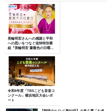
美輪明宏さんへの感謝と平和
への思いをつなぐ追悼特別番
組『美輪明宏 薔薇色の日曜日
～ごきげんよう、ルンルン
～』8/9（日）16時放送
令和8年度「TBSこども音楽コ
ンクール」横浜地区大会レポ
ート
【朗読のヒロバ 第93回】小泉八雲「お貞