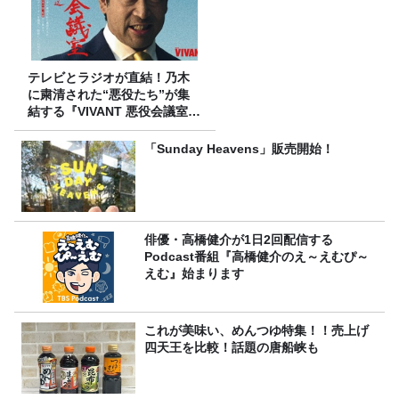
テレビとラジオが直結！乃木
に粛清された“悪役たち”が集
結する『VIVANT 悪役会議室』
7/26(日)23時スタート！
「Sunday Heavens」販売開始！
俳優・高橋健介が1日2回配信する
Podcast番組『高橋健介のえ～えむぴ～
えむ』始まります
これが美味い、めんつゆ特集！！売上げ
四天王を比較！話題の唐船峡も