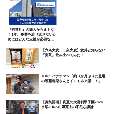
『拘禁刑』の導入からまもな
く1年。犯罪を繰り返さないた
めにはどんな支援が必要なの
か
【六条大麦、二条大麦】意外と知らない
『麦茶』飲み比べてみた！
JUNK バナナマン「約３か月ぶりに登場
の近藤春菜さんとイロモネア話！！」
【募集要項】真夏の大喜利甲子園2026
水曜JUNK山里亮太の不毛な議論