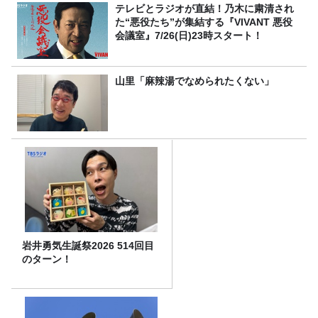
テレビとラジオが直結！乃木に粛清され
た“悪役たち”が集結する『VIVANT 悪役
会議室』7/26(日)23時スタート！
山里「麻辣湯でなめられたくない」
岩井勇気生誕祭2026 514回目
のターン！