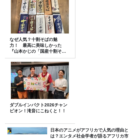
なぜ人気？十割そばの魅
力！ 最高に美味しかった
『山本かじの「国産十割そ
ば」』とは？【十割そば10種
食べ比べ】
ダブルインパクト2026チャン
ピオン！滝音にこねくと！！
日本のアニメがアフリカで人気の理由と
は？エンタメ社会学者が語るアフリカ市