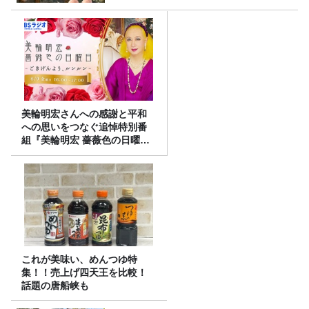
美輪明宏さんへの感謝と平和
への思いをつなぐ追悼特別番
組『美輪明宏 薔薇色の日曜日
～ごきげんよう、ルンルン
～』8/9（日）16時放送
これが美味い、めんつゆ特
集！！売上げ四天王を比較！
話題の唐船峡も