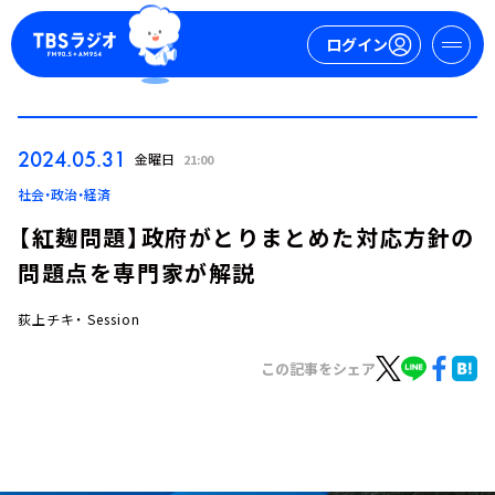
ログイン
マイページ
2024.05.31
金曜日
21:00
新規会員登録
ログイン
社会・政治・経済
【紅麹問題】政府がとりまとめた対応方針の
問題点を専門家が解説
荻上チキ・ Session
この記事をシェア
今日の番組表
週間番組表
トピックス
TBS Podcast