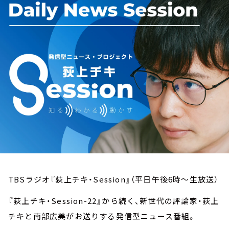
お知らせ
イベント・グッズ
YouTube
会社情報
TBSラジオ『荻上チキ・Session』（平日午後6時～生放送）
『荻上チキ・Session-22』から続く、新世代の評論家・荻上
チキと南部広美がお送りする発信型ニュース番組。