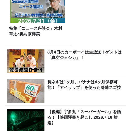
特集「ニュース座談会」木村
草太×奥村奈津美
8月4日のカーボーイは生放送！ゲストは
「真空ジェシカ」！
長ネギは1ヶ月、バナナは4ヶ月保存可
能！「アイラップ」を使った冷凍スゴ技
【後編】宇多丸『スーパーガール』を語
る！【映画評書き起こし 2026.7.16 放
送】