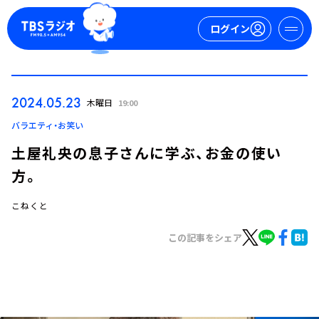
ログイン
マイページ
2024.05.23
木曜日
19:00
新規会員登録
ログイン
バラエティ・お笑い
土屋礼央の息子さんに学ぶ、お金の使い
方。
こねくと
この記事をシェア
今日の番組表
週間番組表
トピックス
TBS Podcast