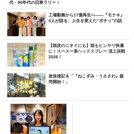
代・90年代の旧車ラリー！
工場勤務から17億再生へ——『モナキ』
4人が語る、人生を変えた“ポチッ”の話
【頭皮のニオイにも】頭もヒンヤリ快適
に！スースー系ヘッドスプレー 頂上決戦
2026！
放送後記＆「『ねこずみ・うささわ』販
売開始！」