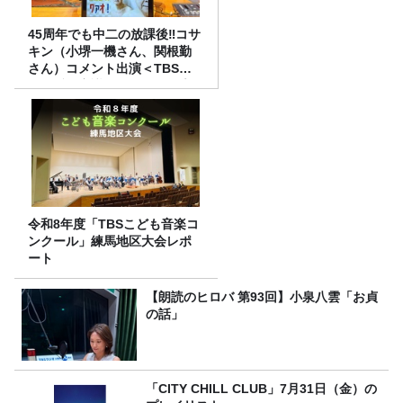
45周年でも中二の放課後‼コサ
キン（小堺一機さん、関根勤
さん）コメント出演＜TBSラ
ジオ番組審議会からのご報告
＞
令和8年度「TBSこども音楽コ
ンクール」練馬地区大会レポ
ート
【朗読のヒロバ 第93回】小泉八雲「お貞
の話」
「CITY CHILL CLUB」7月31日（金）の