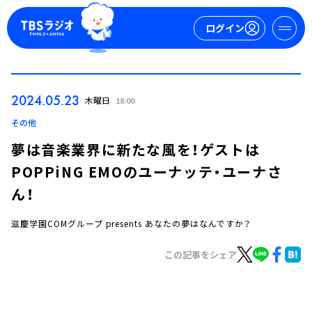
ログイン
マイページ
2024.05.23
木曜日
18:00
新規会員登録
ログイン
その他
夢は音楽業界に新たな風を！ゲストは
POPPiNG EMOのユーナッテ・ユーナさ
ん！
滋慶学園COMグループ presents あなたの夢はなんですか？
今日の番組表
この記事をシェア
週間番組表
トピックス
TBS Podcast