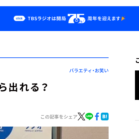
クス
イベント・グッ
ズ
st
YouTube
せ
会社情報
バラエティ・お笑い
ら出れる？
この記事をシェア