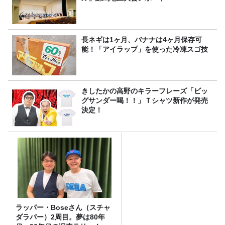
長ネギは1ヶ月、バナナは4ヶ月保存可
能！「アイラップ」を使った冷凍スゴ技
きしたかの高野のキラーフレーズ「ビッ
グサンダー喝！！」Ｔシャツ新作が発売
決定！
ラッパー・Boseさん（スチャ
ダラパー）2周目。夢は80年