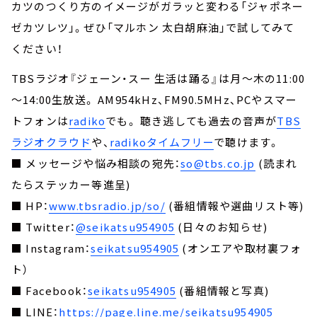
カツのつくり方のイメージがガラッと変わる「ジャポネー
ゼカツレツ」。ぜひ「マルホン 太白胡麻油」で試してみて
ください！
TBSラジオ『ジェーン・スー 生活は踊る』は月～木の11:00
～14:00生放送。 AM954kHz、FM90.5MHz、PCやスマー
トフォンは
radiko
でも。 聴き逃しても過去の音声が
TBS
ラジオクラウド
や、
radikoタイムフリー
で聴けます。
■ メッセージや悩み相談の宛先：
so@tbs.co.jp
(読まれ
たらステッカー等進呈)
■ HP：
www.tbsradio.jp/so/
(番組情報や選曲リスト等)
■ Twitter：
@seikatsu954905
(日々のお知らせ)
■ Instagram：
seikatsu954905
(オンエアや取材裏フォ
ト）
■ Facebook：
seikatsu954905
(番組情報と写真)
■ LINE：
https://page.line.me/seikatsu954905