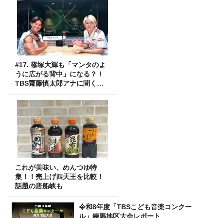
#17. 篠塚大輝も「マンタのよ
うに広がる背中」になる？！
TBS齋藤慎太郎アナに聞くメ
ンズフィジークの魅力！！
これが美味い、めんつゆ特
集！！売上げ四天王を比較！
話題の唐船峡も
令和8年度「TBSこども音楽コンクー
ル」練馬地区大会レポート