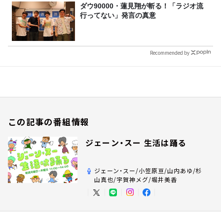
ダウ90000・蓮見翔が斬る！「ラジオ流
行ってない」発言の真意
Recommended by
この記事の番組情報
ジェーン・スー 生活は踊る
ジェーン・スー/小笠原亘/山内あゆ/杉
山真也/宇賀神メグ/堀井美香