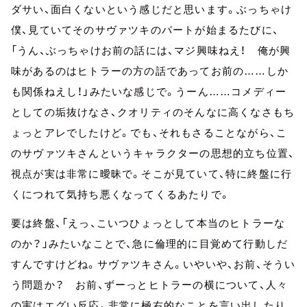
ダサい、面白くないという感じだと思います。ぶっちゃけ
僕、見ていてそのサヴァツキのパートが始まるたびに、
「うん、ぶっちゃけお前の話には、マジ興味ねえ！ 俺が興
味があるのはヒトラーの方の話であってお前の……しか
も関係ねえし！」みたいな感じで。うーん……コメディー
としての垢抜けなさ、クオリティのそんなに高くなさもち
ょっとアレでしたけど。でも、それもさることながら、こ
のサヴァツキさんというキャラクターの思想的立ち位置、
視点が実は非常に曖昧で。そこが見ていて、特に終盤に行
くにつれて気持ち悪くなってくるあたりで。
要は終盤、「えっ、こいつひょっとして本当のヒトラーな
のか？」みたいなことで、急に倫理的に目覚めて行動しだ
すんですけどね。サヴァツキさん。いやいや、お前、そうい
う問題か？ お前、ずーっとヒトラーの横について、人々
の実はエグい反応。非常に極右的なことを言い出したり