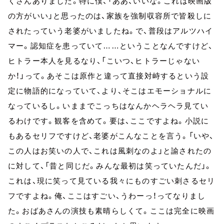
くさんありました。特に僕、「ああ、いいな。これは映画版
の方がいい」と思ったのは、家族を強制収容所で皆殺しに
されたっていう老婆がいましたね。で、普段はアルツハイ
マー。認知症を患っていて……ということなんですけど、
ヒトラー本人を見るなり、「こいつ、ヒトラーじゃない
か！」って。あそこは原作と違って直接対峙するという設
定に物語的になっていて、より、そこはエモーショナルに
なっているし。いままでこっちはなんかヘラヘラ見てい
るわけです。観客を含めて。要は、ここですよね。小説に
もあるセリフですけど、老婆がこんなことを言う。「いや、
この人はお笑いの人で、これは風刺なのよ」と諭されたの
に対して、「昔と同じだ。みんな最初は笑っていたんだ」。
これは、現に笑って見ている我々にものすごい刺さるセリ
フですよね。俺、ここはすごい、うわーっ！ってなりまし
た。おばあさんの演技も素晴らしくて。ここは完全に映画