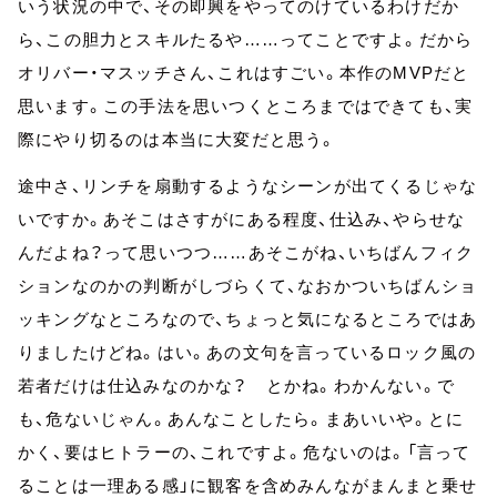
いう状況の中で、その即興をやってのけているわけだか
ら、この胆力とスキルたるや……ってことですよ。だから
オリバー・マスッチさん、これはすごい。本作のMVPだと
思います。この手法を思いつくところまではできても、実
際にやり切るのは本当に大変だと思う。
途中さ、リンチを扇動するようなシーンが出てくるじゃな
いですか。あそこはさすがにある程度、仕込み、やらせな
んだよね？って思いつつ……あそこがね、いちばんフィク
ションなのかの判断がしづらくて、なおかついちばんショ
ッキングなところなので、ちょっと気になるところではあ
りましたけどね。はい。あの文句を言っているロック風の
若者だけは仕込みなのかな？ とかね。わかんない。で
も、危ないじゃん。あんなことしたら。まあいいや。とに
かく、要はヒトラーの、これですよ。危ないのは。「言って
ることは一理ある感」に観客を含めみんながまんまと乗せ