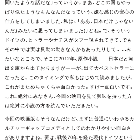
聞いたような話だな」っていうか。まあ、どこの国もやっ
ぱり似たようなもんなんだなっていう、嫌な感じの安心の
仕方をしてしまいました、私は。「ああ、日本だけじゃない
んだ」みたいに思ってしまいましたけどね。で、そういう
ドイツの、ヒトラーやナチスがタブー視されてきて、でも
その中では実は反動の動きなんかもあったりして……み
たいなところで、そこに2012年、原作小説——日本だと河
出文庫から出ておりますが——が、出て大ベストセラーに
なったと。このタイミングで私もはじめて読みましたが、
これがまためちゃくちゃ面白かった。すげー面白いです。
これ、絶対にみなさん、今回の映画を見て興味を持った方
は絶対に小説の方を読んでいただきたい。
今回の映画版もそうなんだけど、まずは普通にいわゆるカ
ルチャーギャップコメディとしてのわかりやすい面白さ
がありますよね。要は、戦後70年を経た現代ドイツという