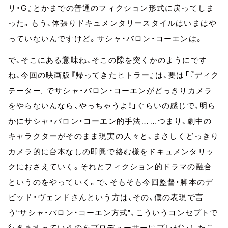
リ・G』とかまでの普通のフィクション形式に戻ってしま
った。もう、体張りドキュメンタリースタイルはいまはや
っていないんですけど。サシャ・バロン・コーエンは。
で、そこにある意味ね、そこの隙を突くかのようにです
ね、今回の映画版『帰ってきたヒトラー』は、要は「『ディク
テーター』でサシャ・バロン・コーエンがどっきりカメラ
をやらないんなら、やっちゃうよ！」ぐらいの感じで、明ら
かにサシャ・バロン・コーエン的手法……つまり、劇中の
キャラクターがそのまま現実の人々と、まさしくどっきり
カメラ的に台本なしの即興で絡む様をドキュメンタリッ
クにおさえていく。それとフィクション的ドラマの融合
というのをやっていく。で、そもそも今回監督・脚本のデ
ビッド・ヴェンドさんという方は、その、僕の表現で言
う“サシャ・バロン・コーエン方式”、こういうコンセプトで
行きますっていうのをプロデューサーにプレゼンしたこ