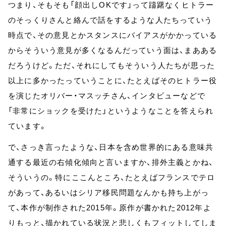
つまり、そもそも「顔出しOKです」って躊躇なくヒトラー
のそっくりさんと絡んで話をするような人たちっていう
時点で、その意見とかスタンスにバイアスがかかっている
からそういう意見が多くなるんだっていう面は、まあある
だろうけど。ただ、それにしてもそういう人たちが思った
以上に多かったっていうことに、たとえばそのヒトラー役
を演じたオリバー・マスッチさん、インタビューなどで
「非常にショックを受けた」というようなことを答えられ
ています。
で、さっき言ったような、日本を含め世界的にある意味共
通する最近の右傾化傾向と言いますか、排外主義とかね、
そういうの。特にここんところ、たとえばフランスでテロ
があって、あるいはシリア移民問題なんかも持ち上がっ
て、本作が制作された2015年。原作が書かれた2012年よ
りもっと、描かれている状況と悲しくもフィットしてしま