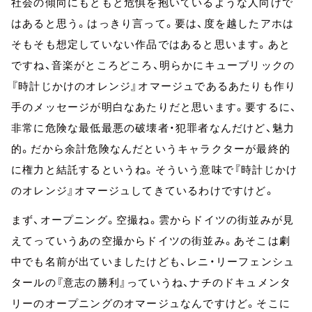
社会の傾向にもともと危惧を抱いているような人向けで
はあると思う。はっきり言って。要は、度を越したアホは
そもそも想定していない作品ではあると思います。あと
ですね、音楽がところどころ、明らかにキューブリックの
『時計じかけのオレンジ』オマージュであるあたりも作り
手のメッセージが明白なあたりだと思います。要するに、
非常に危険な最低最悪の破壊者・犯罪者なんだけど、魅力
的。だから余計危険なんだというキャラクターが最終的
に権力と結託するというね。そういう意味で『時計じかけ
のオレンジ』オマージュしてきているわけですけど。
まず、オープニング。空撮ね。雲からドイツの街並みが見
えてっていうあの空撮からドイツの街並み。あそこは劇
中でも名前が出ていましたけども、レニ・リーフェンシュ
タールの『意志の勝利』っていうね、ナチのドキュメンタ
リーのオープニングのオマージュなんですけど。そこに