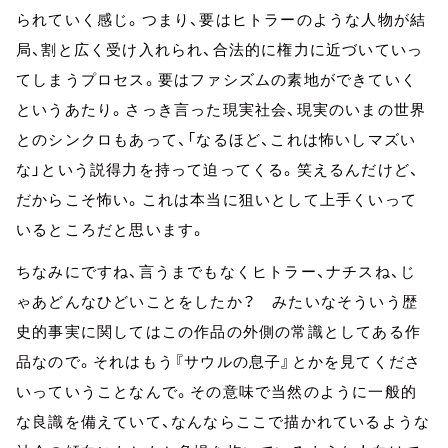
られていく感じ。つまり、要はヒトラーのような人物が結
局、割と広く受け入れられ、合法的に権力に近づいていっ
てしまうプロセス。要はファシズムの素地ができていく
というあたり。さっき言った現実社会、現実のいまの世界
とのシンクロもあって、「なるほど、これは怖いしマズい
な」という説得力を持って迫ってくる。笑えるんだけど、
だからこそ怖い。これは本当に狙いとして上手くいって
いるところだと思います。
ちなみにですね、言うまでもなくヒトラー、ナチスね、じ
ゃあどんなひどいことをしたか？ みたいなそういう歴
史的事実に関してはこの作品の外側の常識としてある作
品なので。それはもう『サウルの息子』とかを見てくださ
いっていうことなんで。その意味で当然のように一般的
な良識を備えていて、なんならここで描かれているような