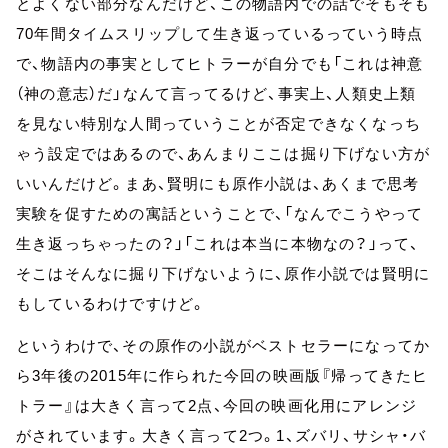
とよくない部分なんだけど、この物語内での話でそもそも
70年間タイムスリップして生き返っているっていう時点
で、物語内の事実としてヒトラーが自分でも「これは神意
（神の意志）だ」なんて言ってるけど、事実上、人類史上類
を見ない特別な人間っていうことが否定できなくなっち
ゃう設定ではあるので、あんまりここは掘り下げない方が
いいんだけど。まあ、賢明にも原作小説は、あくまで思考
実験を促すための寓話ということで、「なんでこうやって
生き返っちゃったの？」「これは本当に本物なの？」って、
そこはそんなに掘り下げないように、原作小説では賢明に
もしているわけですけど。
というわけで、その原作の小説がベストセラーになってか
ら3年後の2015年に作られた今回の映画版『帰ってきたヒ
トラー』は大きく言って2点、今回の映画化用にアレンジ
がされています。大きく言って2つ。1、ズバリ、サシャ・バ