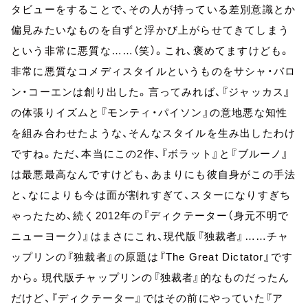
タビューをすることで、その人が持っている差別意識とか
偏見みたいなものを自ずと浮かび上がらせてきてしまう
という非常に悪質な……（笑）。これ、褒めてますけども。
非常に悪質なコメディスタイルというものをサシャ・バロ
ン・コーエンは創り出した。言ってみれば、『ジャッカス』
の体張りイズムと『モンティ・パイソン』の意地悪な知性
を組み合わせたような、そんなスタイルを生み出したわけ
ですね。ただ、本当にこの2作、『ボラット』と『ブルーノ』
は最悪最高なんですけども、あまりにも彼自身がこの手法
と、なによりも今は面が割れすぎて、スターになりすぎち
ゃったため、続く2012年の『ディクテーター（身元不明で
ニューヨーク）』はまさにこれ、現代版『独裁者』……チャ
ップリンの『独裁者』の原題は『The Great Dictator』です
から。現代版チャップリンの『独裁者』的なものだったん
だけど、『ディクテーター』ではその前にやっていた『ア