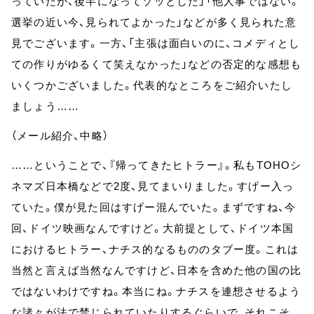
っていたが、後半になってゾッとした」「他人事ではない。
選挙の近い今、見られてよかった」などが多く見られた意
見でございます。一方、「主張は面白いのに、コメディとし
ての作りがゆるくて笑えなかった」などの否定的な感想も
いくつかございました。代表的なところをご紹介いたし
ましょう……
（メール紹介、中略）
……ということで、『帰ってきたヒトラー』。私もTOHOシ
ネマズ日本橋などで2度、見てまいりました。すげー入っ
ていた。僕が見た回はすげー混んでいた。まずですね、今
回、ドイツ映画なんですけど。大前提として、ドイツ本国
におけるヒトラー、ナチス的なるもののタブー度。これは
当然と言えば当然なんですけど、日本を含めた他の国の比
ではないわけですね。本当にね。ナチスを連想させるよう
な諸々が法で禁じられていたりするぐらいで、それこそ、