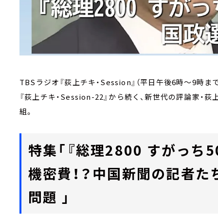
TBSラジオ『荻上チキ・Session』（平日午後6時～9時ま
『荻上チキ・Session-22』から続く、新世代の評論
組。
特集「『総理2800 すがっち
機密費！？中国新聞の記者た
問題 」