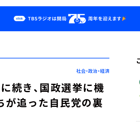
クス
イベント・グッ
ズ
st
YouTube
せ
会社情報
社会・政治・経済
0』に続き、国政選挙に機
ちが追った自民党の裏