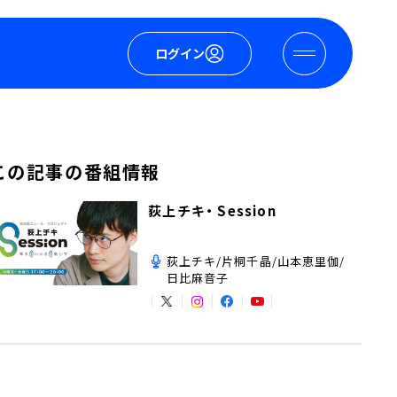
ログイン
この記事の番組情報
荻上チキ・ Session
荻上チキ/片桐千晶/山本恵里伽/
日比麻音子