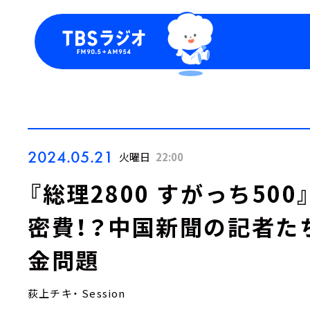
今日の番組表
トピッ
週間番組表
TBS
Podca
お知ら
2024.05.21
火曜日
22:00
『総理2800 すがっち50
密費！？中国新聞の記者た
金問題
荻上チキ・ Session