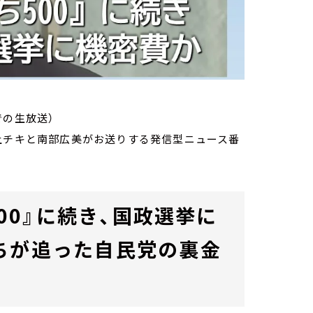
での生放送）
家・荻上チキと南部広美がお送りする発信型ニュース番
500』に続き、国政選挙に
ちが追った自民党の裏金