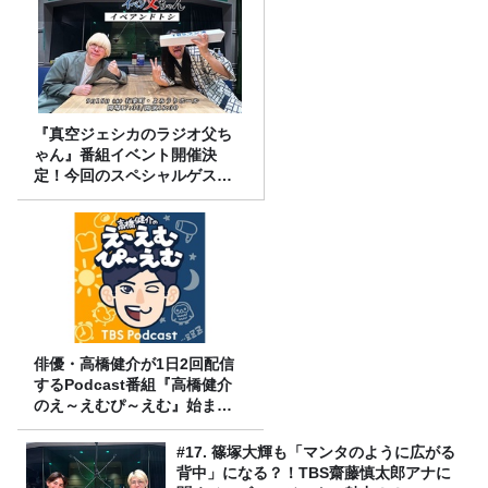
『真空ジェシカのラジオ父ち
ゃん』番組イベント開催決
定！今回のスペシャルゲスト
は、タカアンドトシ！
俳優・高橋健介が1日2回配信
するPodcast番組『高橋健介
のえ～えむぴ～えむ』始まり
ます
#17. 篠塚大輝も「マンタのように広がる
背中」になる？！TBS齋藤慎太郎アナに