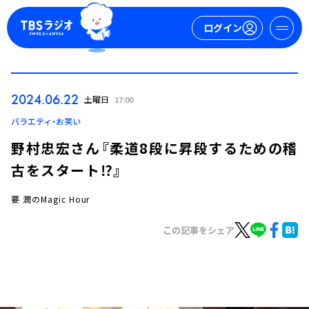
ログイン
マイページ
2024.06.22
土曜日
17:00
新規会員登録
ログイン
バラエティ・お笑い
野村忠宏さん『柔道8段に昇段するための稽
古をスタート⁉』
要 潤のMagic Hour
この記事をシェア
今日の番組表
週間番組表
トピックス
TBS Podcast