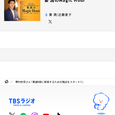
要 潤/近藤夏子
野村忠宏さん『柔道8段に昇段するための稽古をスタート⁉』