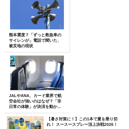
熊本震度７「ずっと救急車の
サイレンが」電話で聞いた、
被災地の現状
JALやANA、カード業界で航
空会社が強いのはなぜ？「非
日常の体験」が決済を動かす
理由
【暑さ対策に！】この1本で夏を乗り切
れ！ スースースプレー頂上決戦2026！