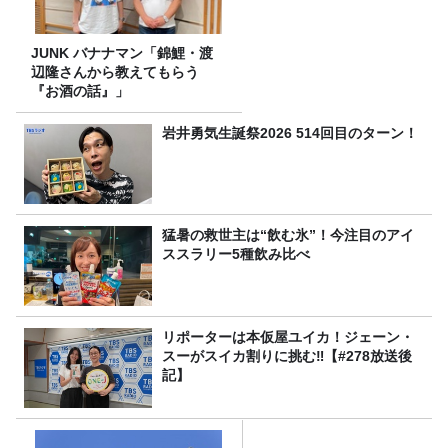
JUNK バナナマン「錦鯉・渡
辺隆さんから教えてもらう
『お酒の話』」
岩井勇気生誕祭2026 514回目のターン！
猛暑の救世主は“飲む氷”！今注目のアイ
ススラリー5種飲み比べ
リポーターは本仮屋ユイカ！ジェーン・
スーがスイカ割りに挑む‼【#278放送後
記】